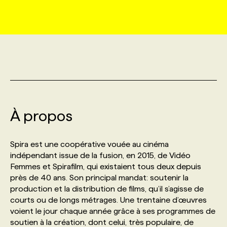
MARKETING ET COMMUNICATION
NOUVEAUX MANDATS
AFFICHEZ UN POSTE / TARIFS
CANDIDAT
BULLETIN RECRUTEMENT
NOS CONFÉRENCES
FORMATIONS
WEB & MÉDIAS SOCIAUX
VOIR LES OFFRES
AFFAIRES DE L'INDUSTRIE
CONSULTER LA CVTHÈQUE
INFOLETTRE PUBLICITÉ
FAQ
NOS FORMATIONS EN LIGNE
CHASSE DE TÊTE
MARKETING DURABLE
PROFIL CANDIDAT
INITIATIVES NUMÉRIQUES
PROFIL ENTREPRISE
ANNONCEZ AVEC NOUS
ANNONCEZ AVEC NOUS
NOS PARCOURS DE FORMATIONS
SERVICE DE CHASSE DE TÊTE
À propos
GEO/SEO
PRIX ET DISTINCTIONS
FAQ
FORMATIONS PERSONNALISÉES
NOS TARIFS
Spira est une coopérative vouée au cinéma
ÉVÉNEMENTIEL
TENDANCES
ANNONCEZ AVEC NOUS
indépendant issue de la fusion, en 2015, de Vidéo
NOS FORMATEUR‧RICES
NOS EXPERTISES
Femmes et Spirafilm, qui existaient tous deux depuis
près de 40 ans. Son principal mandat: soutenir la
NOS AUTEUR‧RICES
POURQUOI CHOISIR NOS FORMATIONS
FAQ
production et la distribution de films, qu’il s’agisse de
courts ou de longs métrages. Une trentaine d’œuvres
voient le jour chaque année grâce à ses programmes de
NOS TARIFS
ANNONCEZ AVEC NOUS
soutien à la création, dont celui, très populaire, de