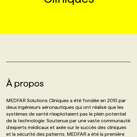
MARKETING ET COMMUNICATION
NOUVEAUX MANDATS
AFFICHEZ UN POSTE / TARIFS
CANDIDAT
BULLETIN RECRUTEMENT
NOS CONFÉRENCES
FORMATIONS
WEB & MÉDIAS SOCIAUX
VOIR LES OFFRES
AFFAIRES DE L'INDUSTRIE
CONSULTER LA CVTHÈQUE
INFOLETTRE PUBLICITÉ
FAQ
NOS FORMATIONS EN LIGNE
CHASSE DE TÊTE
MARKETING DURABLE
PROFIL CANDIDAT
INITIATIVES NUMÉRIQUES
PROFIL ENTREPRISE
ANNONCEZ AVEC NOUS
ANNONCEZ AVEC NOUS
NOS PARCOURS DE FORMATIONS
SERVICE DE CHASSE DE TÊTE
GEO/SEO
PRIX ET DISTINCTIONS
FAQ
FORMATIONS PERSONNALISÉES
NOS TARIFS
À propos
ÉVÉNEMENTIEL
TENDANCES
ANNONCEZ AVEC NOUS
NOS FORMATEUR‧RICES
NOS EXPERTISES
MEDFAR Solutions Cliniques a été fondée en 2010 par
deux ingénieurs aéronautiques qui ont réalisé que les
NOS AUTEUR‧RICES
POURQUOI CHOISIR NOS FORMATIONS
FAQ
systèmes de santé n'exploitaient pas le plein potentiel
de la technologie. Soutenue par une vaste communauté
d'experts médicaux et axée sur le succès des cliniques
NOS TARIFS
ANNONCEZ AVEC NOUS
et la sécurité des patients, MEDFAR a été la première