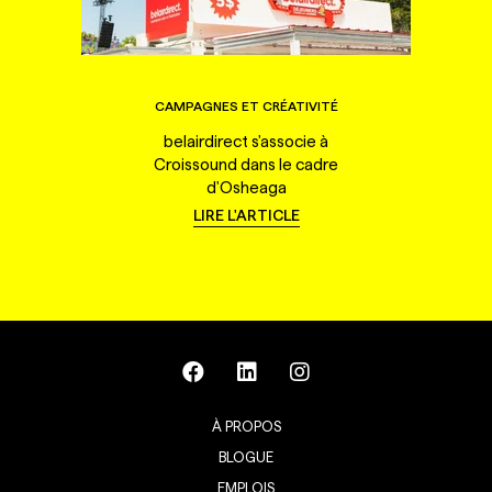
CAMPAGNES ET CRÉATIVITÉ
belairdirect s'associe à
Croissound dans le cadre
d'Osheaga
LIRE L'ARTICLE
À PROPOS
BLOGUE
EMPLOIS