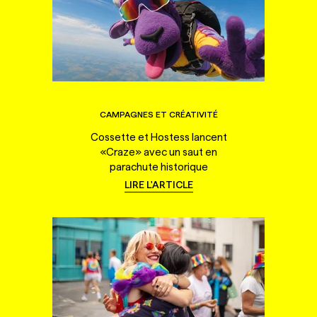
CAMPAGNES ET CRÉATIVITÉ
Cossette et Hostess lancent
«Craze» avec un saut en
parachute historique
LIRE L'ARTICLE