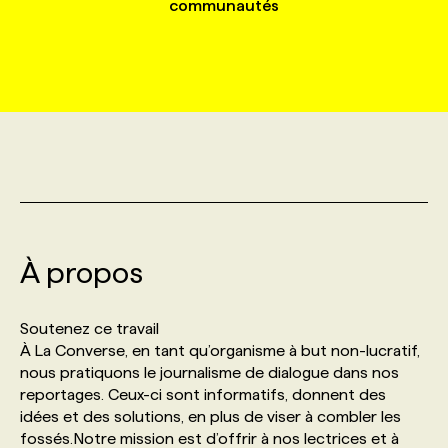
communautés
MARKETING ET COMMUNICATION
NOUVEAUX MANDATS
AFFICHEZ UN POSTE / TARIFS
CANDIDAT
BULLETIN RECRUTEMENT
NOS CONFÉRENCES
FORMATIONS
WEB & MÉDIAS SOCIAUX
VOIR LES OFFRES
AFFAIRES DE L'INDUSTRIE
CONSULTER LA CVTHÈQUE
INFOLETTRE PUBLICITÉ
FAQ
NOS FORMATIONS EN LIGNE
CHASSE DE TÊTE
MARKETING DURABLE
PROFIL CANDIDAT
INITIATIVES NUMÉRIQUES
PROFIL ENTREPRISE
ANNONCEZ AVEC NOUS
ANNONCEZ AVEC NOUS
NOS PARCOURS DE FORMATIONS
SERVICE DE CHASSE DE TÊTE
GEO/SEO
PRIX ET DISTINCTIONS
FAQ
FORMATIONS PERSONNALISÉES
NOS TARIFS
À propos
ÉVÉNEMENTIEL
TENDANCES
ANNONCEZ AVEC NOUS
NOS FORMATEUR‧RICES
NOS EXPERTISES
Soutenez ce travail
À La Converse, en tant qu’organisme à but non-lucratif,
NOS AUTEUR‧RICES
POURQUOI CHOISIR NOS FORMATIONS
FAQ
nous pratiquons le journalisme de dialogue dans nos
reportages. Ceux-ci sont informatifs, donnent des
idées et des solutions, en plus de viser à combler les
NOS TARIFS
ANNONCEZ AVEC NOUS
fossés.Notre mission est d’offrir à nos lectrices et à