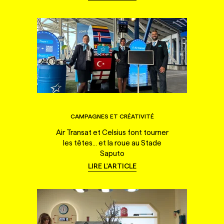
CAMPAGNES ET CRÉATIVITÉ
Air Transat et Celsius font tourner
les têtes... et la roue au Stade
Saputo
LIRE L'ARTICLE