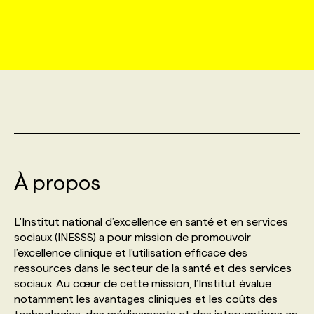
MARKETING ET COMMUNICATION
NOUVEAUX MANDATS
AFFICHEZ UN POSTE / TARIFS
CANDIDAT
BULLETIN RECRUTEMENT
NOS CONFÉRENCES
FORMATIONS
WEB & MÉDIAS SOCIAUX
VOIR LES OFFRES
AFFAIRES DE L'INDUSTRIE
CONSULTER LA CVTHÈQUE
INFOLETTRE PUBLICITÉ
FAQ
NOS FORMATIONS EN LIGNE
CHASSE DE TÊTE
MARKETING DURABLE
PROFIL CANDIDAT
INITIATIVES NUMÉRIQUES
PROFIL ENTREPRISE
ANNONCEZ AVEC NOUS
ANNONCEZ AVEC NOUS
NOS PARCOURS DE FORMATIONS
SERVICE DE CHASSE DE TÊTE
GEO/SEO
PRIX ET DISTINCTIONS
FAQ
FORMATIONS PERSONNALISÉES
NOS TARIFS
À propos
ÉVÉNEMENTIEL
TENDANCES
ANNONCEZ AVEC NOUS
NOS FORMATEUR‧RICES
NOS EXPERTISES
L'Institut national d’excellence en santé et en services
sociaux (INESSS) a pour mission de promouvoir
l’excellence clinique et l’utilisation efficace des
NOS AUTEUR‧RICES
POURQUOI CHOISIR NOS FORMATIONS
FAQ
ressources dans le secteur de la santé et des services
sociaux. Au cœur de cette mission, l’Institut évalue
notamment les avantages cliniques et les coûts des
NOS TARIFS
ANNONCEZ AVEC NOUS