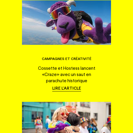
CAMPAGNES ET CRÉATIVITÉ
Cossette et Hostess lancent
«Craze» avec un saut en
parachute historique
LIRE L'ARTICLE