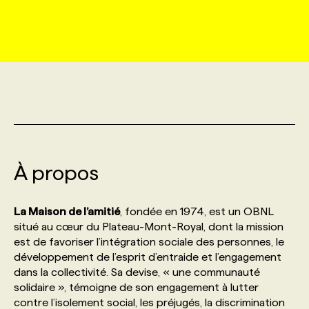
MARKETING ET COMMUNICATION
NOUVEAUX MANDATS
AFFICHEZ UN POSTE / TARIFS
CANDIDAT
BULLETIN RECRUTEMENT
NOS CONFÉRENCES
FORMATIONS
WEB & MÉDIAS SOCIAUX
VOIR LES OFFRES
AFFAIRES DE L'INDUSTRIE
CONSULTER LA CVTHÈQUE
INFOLETTRE PUBLICITÉ
FAQ
NOS FORMATIONS EN LIGNE
CHASSE DE TÊTE
MARKETING DURABLE
PROFIL CANDIDAT
INITIATIVES NUMÉRIQUES
PROFIL ENTREPRISE
ANNONCEZ AVEC NOUS
ANNONCEZ AVEC NOUS
NOS PARCOURS DE FORMATIONS
SERVICE DE CHASSE DE TÊTE
GEO/SEO
À propos
PRIX ET DISTINCTIONS
FAQ
FORMATIONS PERSONNALISÉES
NOS TARIFS
ÉVÉNEMENTIEL
TENDANCES
ANNONCEZ AVEC NOUS
La Maison de l’amitié
, fondée en 1974, est un OBNL
NOS FORMATEUR‧RICES
NOS EXPERTISES
situé au cœur du Plateau-Mont-Royal, dont la mission
est de favoriser l’intégration sociale des personnes, le
NOS AUTEUR‧RICES
POURQUOI CHOISIR NOS FORMATIONS
FAQ
développement de l’esprit d’entraide et l’engagement
dans la collectivité. Sa devise, « une communauté
solidaire », témoigne de son engagement à lutter
NOS TARIFS
ANNONCEZ AVEC NOUS
contre l’isolement social, les préjugés, la discrimination