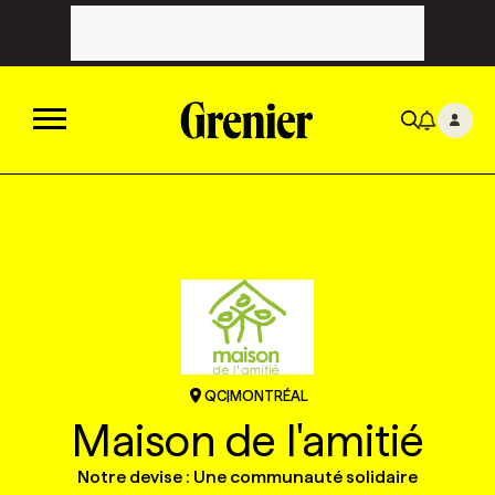
ACTUALITÉS
CATÉGORIES
MAGAZINE
TOUTES LES CATÉGORIES
CHRONIQUES
FORFAITS ABONNEMENT
INFOLETTRES
QC
|
MONTRÉAL
TOUTES LES CHRONIQUES
CAMPAGNES ET CRÉATIVITÉ
VOIR TOUTES LES PARUTIONS
INFOLETTRE EN BREF
EMPLOIS
Maison de l'amitié
NOUVEAU!
Notre devise : Une communauté solidaire
RESSOURCES HUMAINES
NOMINATIONS
ANNONCEZ AVEC NOUS
BULLETIN FORMATION
EMPLOYEUR
CONFÉRENCES