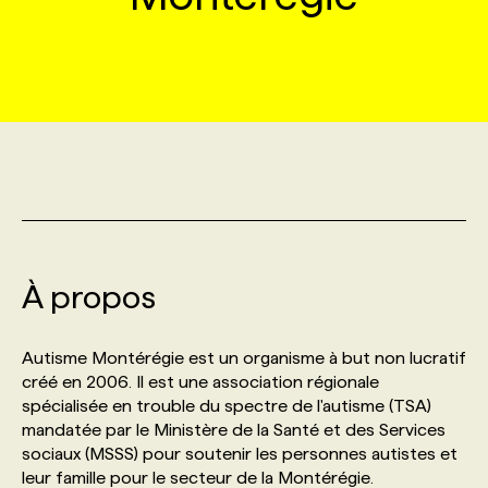
MARKETING ET COMMUNICATION
NOUVEAUX MANDATS
AFFICHEZ UN POSTE / TARIFS
CANDIDAT
BULLETIN RECRUTEMENT
NOS CONFÉRENCES
FORMATIONS
WEB & MÉDIAS SOCIAUX
VOIR LES OFFRES
AFFAIRES DE L'INDUSTRIE
CONSULTER LA CVTHÈQUE
INFOLETTRE PUBLICITÉ
FAQ
NOS FORMATIONS EN LIGNE
CHASSE DE TÊTE
MARKETING DURABLE
PROFIL CANDIDAT
INITIATIVES NUMÉRIQUES
PROFIL ENTREPRISE
ANNONCEZ AVEC NOUS
ANNONCEZ AVEC NOUS
NOS PARCOURS DE FORMATIONS
SERVICE DE CHASSE DE TÊTE
GEO/SEO
PRIX ET DISTINCTIONS
FAQ
FORMATIONS PERSONNALISÉES
NOS TARIFS
À propos
ÉVÉNEMENTIEL
TENDANCES
ANNONCEZ AVEC NOUS
NOS FORMATEUR‧RICES
NOS EXPERTISES
Autisme Montérégie est un organisme à but non lucratif
créé en 2006. Il est une association régionale
NOS AUTEUR‧RICES
POURQUOI CHOISIR NOS FORMATIONS
FAQ
spécialisée en trouble du spectre de l'autisme (TSA)
mandatée par le Ministère de la Santé et des Services
sociaux (MSSS) pour soutenir les personnes autistes et
NOS TARIFS
ANNONCEZ AVEC NOUS
leur famille pour le secteur de la Montérégie.