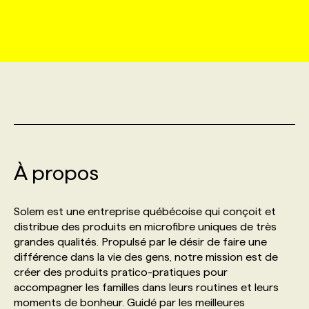
MARKETING ET COMMUNICATION
NOUVEAUX MANDATS
AFFICHEZ UN POSTE / TARIFS
CANDIDAT
BULLETIN RECRUTEMENT
NOS CONFÉRENCES
FORMATIONS
WEB & MÉDIAS SOCIAUX
VOIR LES OFFRES
AFFAIRES DE L'INDUSTRIE
CONSULTER LA CVTHÈQUE
INFOLETTRE PUBLICITÉ
FAQ
NOS FORMATIONS EN LIGNE
CHASSE DE TÊTE
MARKETING DURABLE
PROFIL CANDIDAT
INITIATIVES NUMÉRIQUES
PROFIL ENTREPRISE
ANNONCEZ AVEC NOUS
ANNONCEZ AVEC NOUS
NOS PARCOURS DE FORMATIONS
SERVICE DE CHASSE DE TÊTE
GEO/SEO
À propos
PRIX ET DISTINCTIONS
FAQ
FORMATIONS PERSONNALISÉES
NOS TARIFS
ÉVÉNEMENTIEL
TENDANCES
ANNONCEZ AVEC NOUS
Solem est une entreprise québécoise qui conçoit et
NOS FORMATEUR‧RICES
NOS EXPERTISES
distribue des produits en microfibre uniques de très
grandes qualités. Propulsé par le désir de faire une
NOS AUTEUR‧RICES
POURQUOI CHOISIR NOS FORMATIONS
FAQ
différence dans la vie des gens, notre mission est de
créer des produits pratico-pratiques pour
accompagner les familles dans leurs routines et leurs
NOS TARIFS
ANNONCEZ AVEC NOUS
moments de bonheur. Guidé par les meilleures