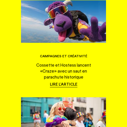
CAMPAGNES ET CRÉATIVITÉ
Cossette et Hostess lancent
«Craze» avec un saut en
parachute historique
LIRE L'ARTICLE