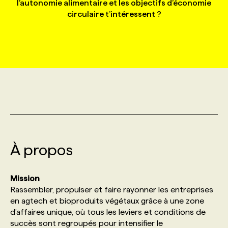
l’autonomie alimentaire et les objectifs d’économie
circulaire t’intéressent ?
MARKETING ET COMMUNICATION
NOUVEAUX MANDATS
AFFICHEZ UN POSTE / TARIFS
CANDIDAT
BULLETIN RECRUTEMENT
NOS CONFÉRENCES
FORMATIONS
WEB & MÉDIAS SOCIAUX
VOIR LES OFFRES
AFFAIRES DE L'INDUSTRIE
CONSULTER LA CVTHÈQUE
INFOLETTRE PUBLICITÉ
FAQ
NOS FORMATIONS EN LIGNE
CHASSE DE TÊTE
MARKETING DURABLE
PROFIL CANDIDAT
INITIATIVES NUMÉRIQUES
PROFIL ENTREPRISE
ANNONCEZ AVEC NOUS
ANNONCEZ AVEC NOUS
NOS PARCOURS DE FORMATIONS
SERVICE DE CHASSE DE TÊTE
GEO/SEO
PRIX ET DISTINCTIONS
FAQ
FORMATIONS PERSONNALISÉES
NOS TARIFS
À propos
ÉVÉNEMENTIEL
TENDANCES
ANNONCEZ AVEC NOUS
NOS FORMATEUR‧RICES
NOS EXPERTISES
Mission ​
NOS AUTEUR‧RICES
POURQUOI CHOISIR NOS FORMATIONS
FAQ
Rassembler, propulser et faire rayonner les entreprises
en agtech et bioproduits végétaux grâce à une zone
d’affaires unique, où tous les leviers et conditions de
NOS TARIFS
ANNONCEZ AVEC NOUS
succès sont regroupés pour intensifier le