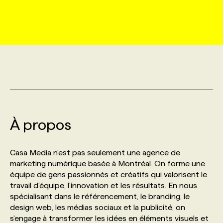
MARKETING ET COMMUNICATION
NOUVEAUX MANDATS
AFFICHEZ UN POSTE / TARIFS
CANDIDAT
BULLETIN RECRUTEMENT
NOS CONFÉRENCES
FORMATIONS
WEB & MÉDIAS SOCIAUX
VOIR LES OFFRES
AFFAIRES DE L'INDUSTRIE
CONSULTER LA CVTHÈQUE
INFOLETTRE PUBLICITÉ
FAQ
NOS FORMATIONS EN LIGNE
CHASSE DE TÊTE
MARKETING DURABLE
PROFIL CANDIDAT
INITIATIVES NUMÉRIQUES
PROFIL ENTREPRISE
ANNONCEZ AVEC NOUS
ANNONCEZ AVEC NOUS
NOS PARCOURS DE FORMATIONS
SERVICE DE CHASSE DE TÊTE
GEO/SEO
À propos
PRIX ET DISTINCTIONS
FAQ
FORMATIONS PERSONNALISÉES
NOS TARIFS
ÉVÉNEMENTIEL
TENDANCES
ANNONCEZ AVEC NOUS
Casa Media n'est pas seulement une agence de
NOS FORMATEUR‧RICES
NOS EXPERTISES
marketing numérique basée à Montréal. On forme une
équipe de gens passionnés et créatifs qui valorisent le
NOS AUTEUR‧RICES
POURQUOI CHOISIR NOS FORMATIONS
FAQ
travail d'équipe, l'innovation et les résultats. En nous
spécialisant dans le référencement, le branding, le
design web, les médias sociaux et la publicité, on
NOS TARIFS
ANNONCEZ AVEC NOUS
s'engage à transformer les idées en éléments visuels et