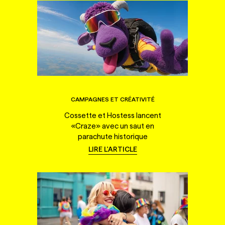
CAMPAGNES ET CRÉATIVITÉ
Cossette et Hostess lancent
«Craze» avec un saut en
parachute historique
LIRE L'ARTICLE