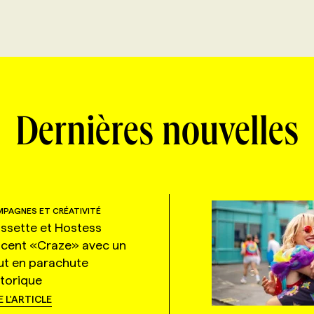
Dernières nouvelles
PAGNES ET CRÉATIVITÉ
ssette et Hostess
ncent «Craze» avec un
ut en parachute
storique
E L'ARTICLE