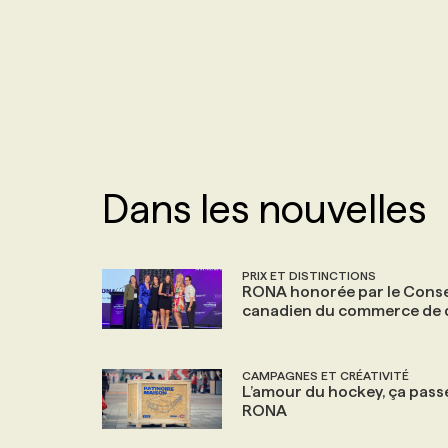
NOS TARIFS
ANNONCEZ AVEC NOUS
PROGRAMMES DE SUBVENTIONS
FAQ
Dans les nouvelles
ANNONCEZ AVEC NOUS
PRIX ET DISTINCTIONS
RONA honorée par le Conse
canadien du commerce de d
CAMPAGNES ET CRÉATIVITÉ
L’amour du hockey, ça pass
RONA