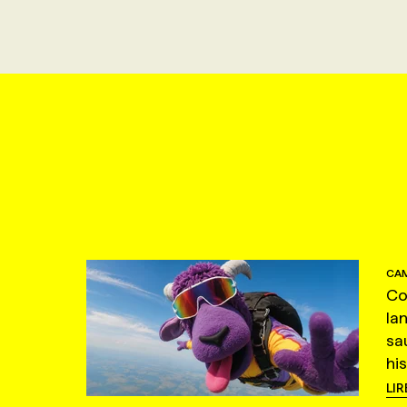
CAM
Co
la
sa
hi
LIR