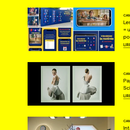
CAM
Le
= 
po
LIR
CAM
Pa
Sc
LIR
CAM
In