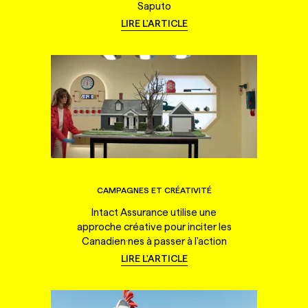
Saputo
LIRE L'ARTICLE
CAMPAGNES ET CRÉATIVITÉ
Intact Assurance utilise une
approche créative pour inciter les
Canadien·nes à passer à l'action
LIRE L'ARTICLE