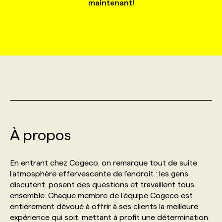
maintenant!
MARKETING ET COMMUNICATION
NOUVEAUX MANDATS
AFFICHEZ UN POSTE / TARIFS
CANDIDAT
BULLETIN RECRUTEMENT
NOS CONFÉRENCES
FORMATIONS
WEB & MÉDIAS SOCIAUX
VOIR LES OFFRES
AFFAIRES DE L'INDUSTRIE
CONSULTER LA CVTHÈQUE
INFOLETTRE PUBLICITÉ
FAQ
NOS FORMATIONS EN LIGNE
CHASSE DE TÊTE
MARKETING DURABLE
PROFIL CANDIDAT
INITIATIVES NUMÉRIQUES
PROFIL ENTREPRISE
ANNONCEZ AVEC NOUS
ANNONCEZ AVEC NOUS
NOS PARCOURS DE FORMATIONS
SERVICE DE CHASSE DE TÊTE
GEO/SEO
PRIX ET DISTINCTIONS
FAQ
FORMATIONS PERSONNALISÉES
NOS TARIFS
À propos
ÉVÉNEMENTIEL
TENDANCES
ANNONCEZ AVEC NOUS
NOS FORMATEUR‧RICES
NOS EXPERTISES
En entrant chez Cogeco, on remarque tout de suite
l’atmosphère effervescente de l’endroit : les gens
NOS AUTEUR‧RICES
POURQUOI CHOISIR NOS FORMATIONS
FAQ
discutent, posent des questions et travaillent tous
ensemble. Chaque membre de l’équipe Cogeco est
entièrement dévoué à offrir à ses clients la meilleure
NOS TARIFS
ANNONCEZ AVEC NOUS
expérience qui soit, mettant à profit une détermination