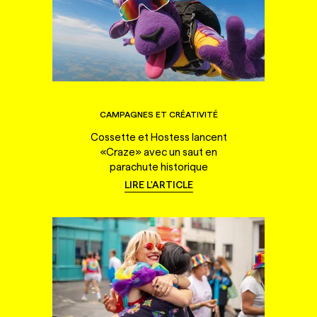
CAMPAGNES ET CRÉATIVITÉ
Cossette et Hostess lancent
«Craze» avec un saut en
parachute historique
LIRE L'ARTICLE