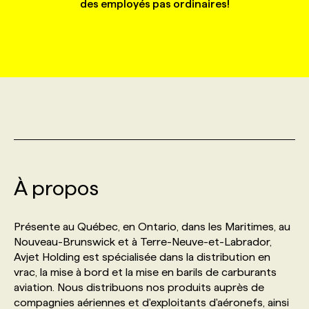
des employés pas ordinaires!
MARKETING ET COMMUNICATION
NOUVEAUX MANDATS
AFFICHEZ UN POSTE / TARIFS
CANDIDAT
BULLETIN RECRUTEMENT
NOS CONFÉRENCES
FORMATIONS
WEB & MÉDIAS SOCIAUX
VOIR LES OFFRES
AFFAIRES DE L'INDUSTRIE
CONSULTER LA CVTHÈQUE
INFOLETTRE PUBLICITÉ
FAQ
NOS FORMATIONS EN LIGNE
CHASSE DE TÊTE
MARKETING DURABLE
PROFIL CANDIDAT
INITIATIVES NUMÉRIQUES
PROFIL ENTREPRISE
ANNONCEZ AVEC NOUS
ANNONCEZ AVEC NOUS
NOS PARCOURS DE FORMATIONS
SERVICE DE CHASSE DE TÊTE
GEO/SEO
PRIX ET DISTINCTIONS
FAQ
FORMATIONS PERSONNALISÉES
NOS TARIFS
À propos
ÉVÉNEMENTIEL
TENDANCES
ANNONCEZ AVEC NOUS
NOS FORMATEUR‧RICES
NOS EXPERTISES
Présente au Québec, en Ontario, dans les Maritimes, au
Nouveau-Brunswick et à Terre-Neuve-et-Labrador,
NOS AUTEUR‧RICES
POURQUOI CHOISIR NOS FORMATIONS
FAQ
Avjet Holding est spécialisée dans la distribution en
vrac, la mise à bord et la mise en barils de carburants
aviation. Nous distribuons nos produits auprès de
NOS TARIFS
ANNONCEZ AVEC NOUS
compagnies aériennes et d'exploitants d'aéronefs, ainsi