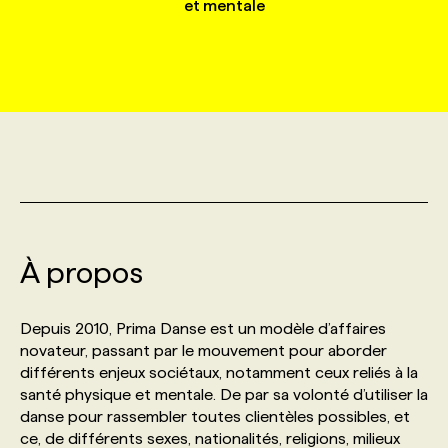
et mentale
MARKETING ET COMMUNICATION
NOUVEAUX MANDATS
AFFICHEZ UN POSTE / TARIFS
CANDIDAT
BULLETIN RECRUTEMENT
NOS CONFÉRENCES
FORMATIONS
WEB & MÉDIAS SOCIAUX
VOIR LES OFFRES
AFFAIRES DE L'INDUSTRIE
CONSULTER LA CVTHÈQUE
INFOLETTRE PUBLICITÉ
FAQ
NOS FORMATIONS EN LIGNE
CHASSE DE TÊTE
MARKETING DURABLE
PROFIL CANDIDAT
INITIATIVES NUMÉRIQUES
PROFIL ENTREPRISE
ANNONCEZ AVEC NOUS
ANNONCEZ AVEC NOUS
NOS PARCOURS DE FORMATIONS
SERVICE DE CHASSE DE TÊTE
GEO/SEO
PRIX ET DISTINCTIONS
FAQ
FORMATIONS PERSONNALISÉES
NOS TARIFS
À propos
ÉVÉNEMENTIEL
TENDANCES
ANNONCEZ AVEC NOUS
NOS FORMATEUR‧RICES
NOS EXPERTISES
Depuis 2010, Prima Danse est un modèle d’affaires
novateur, passant par le mouvement pour aborder
NOS AUTEUR‧RICES
POURQUOI CHOISIR NOS FORMATIONS
FAQ
différents enjeux sociétaux, notamment ceux reliés à la
santé physique et mentale. De par sa volonté d’utiliser la
danse pour rassembler toutes clientèles possibles, et
NOS TARIFS
ANNONCEZ AVEC NOUS
ce, de différents sexes, nationalités, religions, milieux