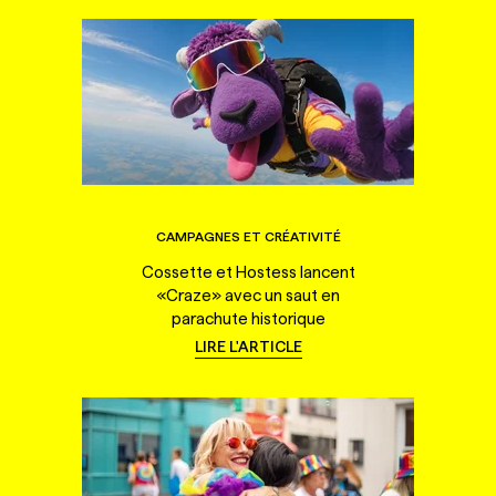
CAMPAGNES ET CRÉATIVITÉ
Cossette et Hostess lancent
«Craze» avec un saut en
parachute historique
LIRE L'ARTICLE