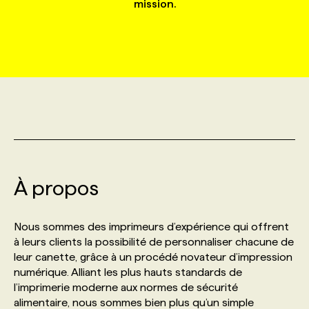
mission.
MARKETING ET COMMUNICATION
NOUVEAUX MANDATS
AFFICHEZ UN POSTE / TARIFS
CANDIDAT
BULLETIN RECRUTEMENT
NOS CONFÉRENCES
FORMATIONS
WEB & MÉDIAS SOCIAUX
VOIR LES OFFRES
AFFAIRES DE L'INDUSTRIE
CONSULTER LA CVTHÈQUE
INFOLETTRE PUBLICITÉ
FAQ
NOS FORMATIONS EN LIGNE
CHASSE DE TÊTE
MARKETING DURABLE
PROFIL CANDIDAT
INITIATIVES NUMÉRIQUES
PROFIL ENTREPRISE
ANNONCEZ AVEC NOUS
ANNONCEZ AVEC NOUS
NOS PARCOURS DE FORMATIONS
SERVICE DE CHASSE DE TÊTE
GEO/SEO
PRIX ET DISTINCTIONS
FAQ
FORMATIONS PERSONNALISÉES
NOS TARIFS
À propos
ÉVÉNEMENTIEL
TENDANCES
ANNONCEZ AVEC NOUS
NOS FORMATEUR‧RICES
NOS EXPERTISES
Nous sommes des imprimeurs d’expérience qui offrent
à leurs clients la possibilité de personnaliser chacune de
NOS AUTEUR‧RICES
POURQUOI CHOISIR NOS FORMATIONS
FAQ
leur canette, grâce à un procédé novateur d’impression
numérique. Alliant les plus hauts standards de
l’imprimerie moderne aux normes de sécurité
NOS TARIFS
ANNONCEZ AVEC NOUS
alimentaire, nous sommes bien plus qu’un simple