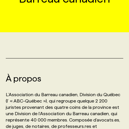
MARKETING ET COMMUNICATION
NOUVEAUX MANDATS
AFFICHEZ UN POSTE / TARIFS
CANDIDAT
BULLETIN RECRUTEMENT
NOS CONFÉRENCES
FORMATIONS
WEB & MÉDIAS SOCIAUX
VOIR LES OFFRES
AFFAIRES DE L'INDUSTRIE
CONSULTER LA CVTHÈQUE
INFOLETTRE PUBLICITÉ
FAQ
NOS FORMATIONS EN LIGNE
CHASSE DE TÊTE
MARKETING DURABLE
PROFIL CANDIDAT
INITIATIVES NUMÉRIQUES
PROFIL ENTREPRISE
ANNONCEZ AVEC NOUS
ANNONCEZ AVEC NOUS
NOS PARCOURS DE FORMATIONS
SERVICE DE CHASSE DE TÊTE
GEO/SEO
PRIX ET DISTINCTIONS
FAQ
FORMATIONS PERSONNALISÉES
NOS TARIFS
À propos
ÉVÉNEMENTIEL
TENDANCES
ANNONCEZ AVEC NOUS
NOS FORMATEUR‧RICES
NOS EXPERTISES
L’Association du Barreau canadien, Division du Québec
(l’ « ABC-Québec »), qui regroupe quelque 2 200
NOS AUTEUR‧RICES
POURQUOI CHOISIR NOS FORMATIONS
FAQ
juristes provenant des quatre coins de la province est
une Division de l’Association du Barreau canadien, qui
représente 40 000 membres. Composée d’avocats.es,
NOS TARIFS
ANNONCEZ AVEC NOUS
de juges, de notaires, de professeurs.res et