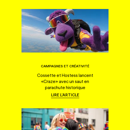
CAMPAGNES ET CRÉATIVITÉ
Cossette et Hostess lancent
«Craze» avec un saut en
parachute historique
LIRE L'ARTICLE