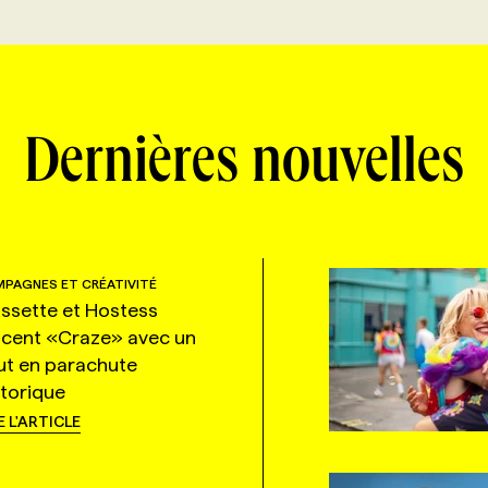
Dernières nouvelles
PAGNES ET CRÉATIVITÉ
ssette et Hostess
ncent «Craze» avec un
ut en parachute
storique
E L'ARTICLE