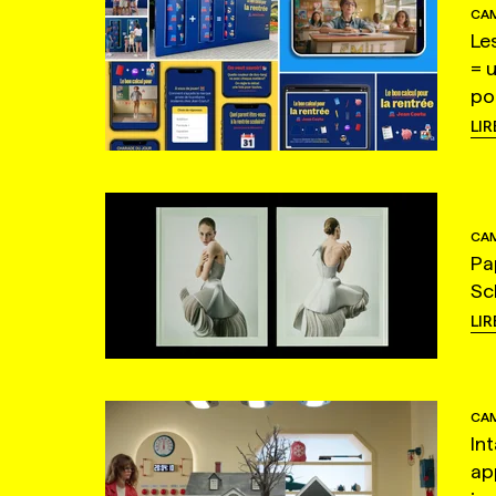
CAM
Le
= 
po
LIR
CAM
Pa
Sc
LIR
CAM
In
ap