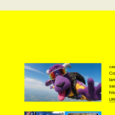
CAM
Co
la
sa
hi
LIR