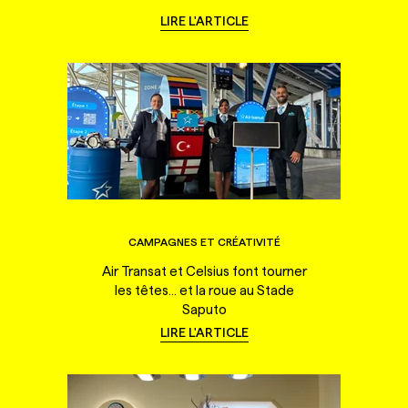
LIRE L'ARTICLE
CAMPAGNES ET CRÉATIVITÉ
Air Transat et Celsius font tourner
les têtes... et la roue au Stade
Saputo
LIRE L'ARTICLE