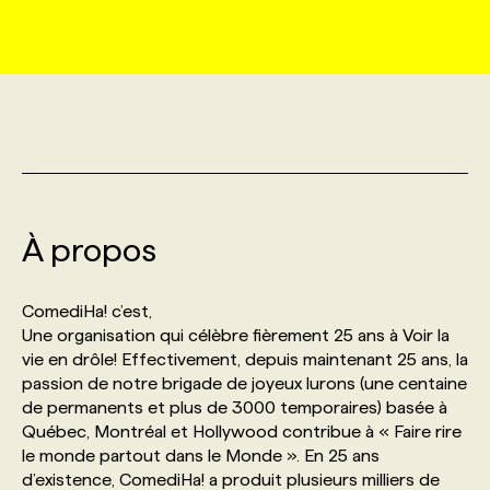
MARKETING ET COMMUNICATION
NOUVEAUX MANDATS
AFFICHEZ UN POSTE / TARIFS
CANDIDAT
BULLETIN RECRUTEMENT
NOS CONFÉRENCES
FORMATIONS
WEB & MÉDIAS SOCIAUX
VOIR LES OFFRES
AFFAIRES DE L'INDUSTRIE
CONSULTER LA CVTHÈQUE
INFOLETTRE PUBLICITÉ
FAQ
NOS FORMATIONS EN LIGNE
CHASSE DE TÊTE
MARKETING DURABLE
PROFIL CANDIDAT
INITIATIVES NUMÉRIQUES
PROFIL ENTREPRISE
ANNONCEZ AVEC NOUS
ANNONCEZ AVEC NOUS
NOS PARCOURS DE FORMATIONS
SERVICE DE CHASSE DE TÊTE
À propos
GEO/SEO
PRIX ET DISTINCTIONS
FAQ
FORMATIONS PERSONNALISÉES
NOS TARIFS
ComediHa! c’est,
ÉVÉNEMENTIEL
TENDANCES
ANNONCEZ AVEC NOUS
Une organisation qui célèbre fièrement 25 ans à Voir la
NOS FORMATEUR‧RICES
NOS EXPERTISES
vie en drôle! Effectivement, depuis maintenant 25 ans, la
passion de notre brigade de joyeux lurons (une centaine
NOS AUTEUR‧RICES
POURQUOI CHOISIR NOS FORMATIONS
FAQ
de permanents et plus de 3000 temporaires) basée à
Québec, Montréal et Hollywood contribue à « Faire rire
le monde partout dans le Monde ». En 25 ans
NOS TARIFS
ANNONCEZ AVEC NOUS
d’existence, ComediHa! a produit plusieurs milliers de