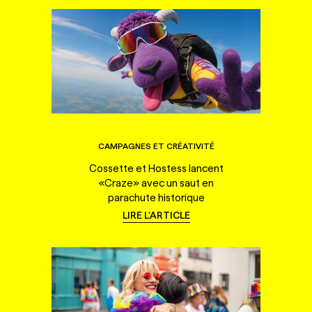
CAMPAGNES ET CRÉATIVITÉ
Cossette et Hostess lancent
«Craze» avec un saut en
parachute historique
LIRE L'ARTICLE