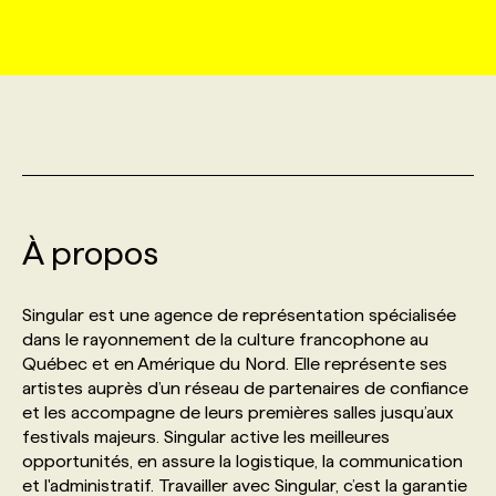
MARKETING ET COMMUNICATION
NOUVEAUX MANDATS
AFFICHEZ UN POSTE / TARIFS
CANDIDAT
BULLETIN RECRUTEMENT
NOS CONFÉRENCES
FORMATIONS
WEB & MÉDIAS SOCIAUX
VOIR LES OFFRES
AFFAIRES DE L'INDUSTRIE
CONSULTER LA CVTHÈQUE
INFOLETTRE PUBLICITÉ
FAQ
NOS FORMATIONS EN LIGNE
CHASSE DE TÊTE
MARKETING DURABLE
PROFIL CANDIDAT
INITIATIVES NUMÉRIQUES
PROFIL ENTREPRISE
ANNONCEZ AVEC NOUS
ANNONCEZ AVEC NOUS
NOS PARCOURS DE FORMATIONS
SERVICE DE CHASSE DE TÊTE
À propos
GEO/SEO
PRIX ET DISTINCTIONS
FAQ
FORMATIONS PERSONNALISÉES
NOS TARIFS
Singular est une agence de représentation spécialisée
ÉVÉNEMENTIEL
TENDANCES
ANNONCEZ AVEC NOUS
dans le rayonnement de la culture francophone au
NOS FORMATEUR‧RICES
NOS EXPERTISES
Québec et en Amérique du Nord. Elle représente ses
artistes auprès d’un réseau de partenaires de confiance
NOS AUTEUR‧RICES
POURQUOI CHOISIR NOS FORMATIONS
FAQ
et les accompagne de leurs premières salles jusqu’aux
festivals majeurs. Singular active les meilleures
opportunités, en assure la logistique, la communication
NOS TARIFS
ANNONCEZ AVEC NOUS
et l'administratif. Travailler avec Singular, c’est la garantie