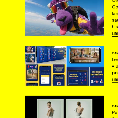
CAM
Co
la
sa
hi
LIR
CAM
Le
= 
po
LIR
CAM
Pa