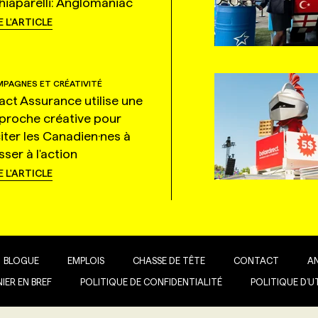
hiaparelli: Anglomaniac
E L'ARTICLE
PAGNES ET CRÉATIVITÉ
tact Assurance utilise une
proche créative pour
citer les Canadien·nes à
ser à l'action
E L'ARTICLE
BLOGUE
EMPLOIS
CHASSE DE TÊTE
CONTACT
A
IER EN BREF
POLITIQUE DE CONFIDENTIALITÉ
POLITIQUE D’U