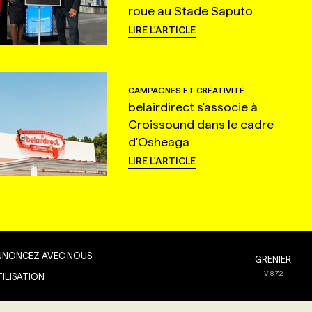
roue au Stade Saputo
LIRE L'ARTICLE
CAMPAGNES ET CRÉATIVITÉ
belairdirect s'associe à
Croissound dans le cadre
d'Osheaga
LIRE L'ARTICLE
NNONCEZ AVEC NOUS
GRENIER
V
8.7.2
TILISATION