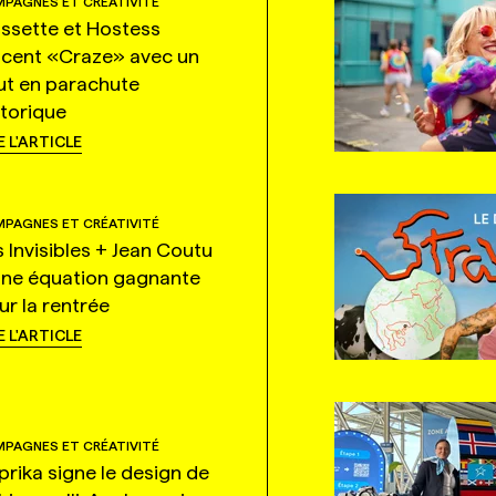
PAGNES ET CRÉATIVITÉ
ssette et Hostess
ncent «Craze» avec un
ut en parachute
storique
E L'ARTICLE
PAGNES ET CRÉATIVITÉ
s Invisibles + Jean Coutu
une équation gagnante
ur la rentrée
E L'ARTICLE
PAGNES ET CRÉATIVITÉ
prika signe le design de