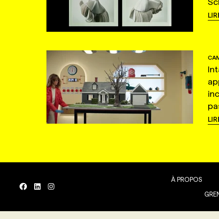
Sc
LIR
CAM
In
ap
in
pas
LIR
À PROPOS
GREN