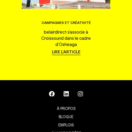
CAMPAGNES ET CRÉATIVITÉ
belairdirect s'associe à
Croissound dans le cadre
d'Osheaga
LIRE L'ARTICLE
À PROPOS
BLOGUE
EMPLOIS