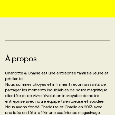
MARKETING ET COMMUNICATION
NOUVEAUX MANDATS
AFFICHEZ UN POSTE / TARIFS
CANDIDAT
BULLETIN RECRUTEMENT
NOS CONFÉRENCES
FORMATIONS
WEB & MÉDIAS SOCIAUX
VOIR LES OFFRES
AFFAIRES DE L'INDUSTRIE
CONSULTER LA CVTHÈQUE
INFOLETTRE PUBLICITÉ
FAQ
NOS FORMATIONS EN LIGNE
CHASSE DE TÊTE
MARKETING DURABLE
PROFIL CANDIDAT
INITIATIVES NUMÉRIQUES
PROFIL ENTREPRISE
ANNONCEZ AVEC NOUS
ANNONCEZ AVEC NOUS
NOS PARCOURS DE FORMATIONS
SERVICE DE CHASSE DE TÊTE
À propos
GEO/SEO
PRIX ET DISTINCTIONS
FAQ
FORMATIONS PERSONNALISÉES
NOS TARIFS
Charlotte & Charlie est une entreprise familiale, jeune et
ÉVÉNEMENTIEL
TENDANCES
ANNONCEZ AVEC NOUS
pétillante!
NOS FORMATEUR‧RICES
NOS EXPERTISES
Nous sommes choyés et infiniment reconnaissants de
partager les moments inoubliables de notre magnifique
NOS AUTEUR‧RICES
POURQUOI CHOISIR NOS FORMATIONS
FAQ
clientèle et de vivre l'évolution incroyable de notre
entreprise avec notre équipe talentueuse et soudée.
Nous avons fondé Charlotte et Charlie en 2013 avec
NOS TARIFS
ANNONCEZ AVEC NOUS
une idée en tête, offrir une expérience magasinage