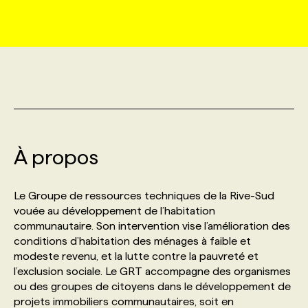
MARKETING ET COMMUNICATION
NOUVEAUX MANDATS
AFFICHEZ UN POSTE / TARIFS
CANDIDAT
BULLETIN RECRUTEMENT
NOS CONFÉRENCES
FORMATIONS
WEB & MÉDIAS SOCIAUX
VOIR LES OFFRES
AFFAIRES DE L'INDUSTRIE
CONSULTER LA CVTHÈQUE
INFOLETTRE PUBLICITÉ
FAQ
NOS FORMATIONS EN LIGNE
CHASSE DE TÊTE
MARKETING DURABLE
PROFIL CANDIDAT
INITIATIVES NUMÉRIQUES
PROFIL ENTREPRISE
ANNONCEZ AVEC NOUS
ANNONCEZ AVEC NOUS
NOS PARCOURS DE FORMATIONS
SERVICE DE CHASSE DE TÊTE
À propos
GEO/SEO
PRIX ET DISTINCTIONS
FAQ
FORMATIONS PERSONNALISÉES
NOS TARIFS
Le Groupe de ressources techniques de la Rive-Sud
ÉVÉNEMENTIEL
TENDANCES
ANNONCEZ AVEC NOUS
vouée au développement de l’habitation
NOS FORMATEUR‧RICES
NOS EXPERTISES
communautaire. Son intervention vise l’amélioration des
conditions d’habitation des ménages à faible et
NOS AUTEUR‧RICES
POURQUOI CHOISIR NOS FORMATIONS
FAQ
modeste revenu, et la lutte contre la pauvreté et
l’exclusion sociale. Le GRT accompagne des organismes
ou des groupes de citoyens dans le développement de
NOS TARIFS
ANNONCEZ AVEC NOUS
projets immobiliers communautaires, soit en