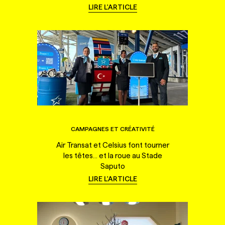
LIRE L'ARTICLE
CAMPAGNES ET CRÉATIVITÉ
Air Transat et Celsius font tourner
les têtes... et la roue au Stade
Saputo
LIRE L'ARTICLE