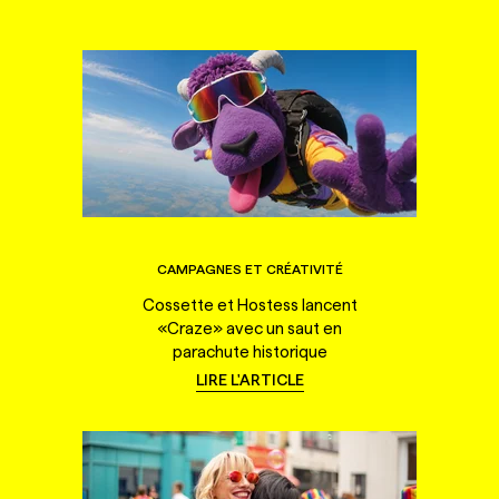
CAMPAGNES ET CRÉATIVITÉ
Cossette et Hostess lancent
«Craze» avec un saut en
parachute historique
LIRE L'ARTICLE