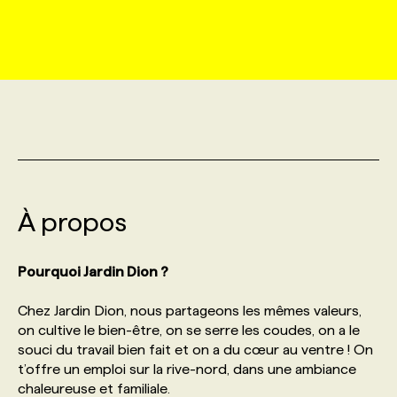
MARKETING ET COMMUNICATION
NOUVEAUX MANDATS
AFFICHEZ UN POSTE / TARIFS
CANDIDAT
BULLETIN RECRUTEMENT
NOS CONFÉRENCES
FORMATIONS
WEB & MÉDIAS SOCIAUX
VOIR LES OFFRES
AFFAIRES DE L'INDUSTRIE
CONSULTER LA CVTHÈQUE
INFOLETTRE PUBLICITÉ
FAQ
NOS FORMATIONS EN LIGNE
CHASSE DE TÊTE
MARKETING DURABLE
PROFIL CANDIDAT
INITIATIVES NUMÉRIQUES
PROFIL ENTREPRISE
ANNONCEZ AVEC NOUS
ANNONCEZ AVEC NOUS
NOS PARCOURS DE FORMATIONS
SERVICE DE CHASSE DE TÊTE
GEO/SEO
À propos
PRIX ET DISTINCTIONS
FAQ
FORMATIONS PERSONNALISÉES
NOS TARIFS
ÉVÉNEMENTIEL
TENDANCES
ANNONCEZ AVEC NOUS
Pourquoi Jardin Dion ?
NOS FORMATEUR‧RICES
NOS EXPERTISES
Chez Jardin Dion, nous partageons les mêmes valeurs,
NOS AUTEUR‧RICES
POURQUOI CHOISIR NOS FORMATIONS
FAQ
on cultive le bien-être, on se serre les coudes, on a le
souci du travail bien fait et on a du cœur au ventre ! On
t’offre un emploi sur la rive-nord, dans une ambiance
NOS TARIFS
ANNONCEZ AVEC NOUS
chaleureuse et familiale.