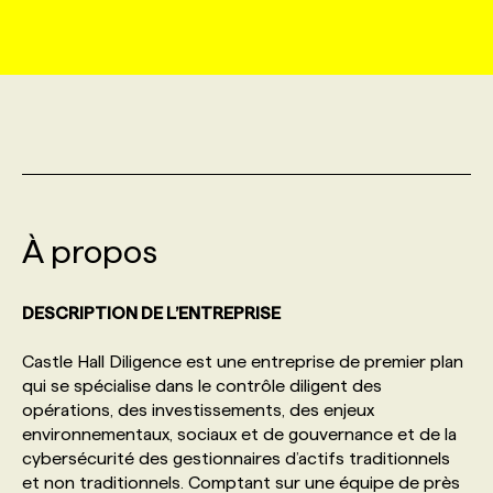
MARKETING ET COMMUNICATION
NOUVEAUX MANDATS
AFFICHEZ UN POSTE / TARIFS
CANDIDAT
BULLETIN RECRUTEMENT
NOS CONFÉRENCES
FORMATIONS
WEB & MÉDIAS SOCIAUX
VOIR LES OFFRES
AFFAIRES DE L'INDUSTRIE
CONSULTER LA CVTHÈQUE
INFOLETTRE PUBLICITÉ
FAQ
NOS FORMATIONS EN LIGNE
CHASSE DE TÊTE
MARKETING DURABLE
PROFIL CANDIDAT
INITIATIVES NUMÉRIQUES
PROFIL ENTREPRISE
ANNONCEZ AVEC NOUS
ANNONCEZ AVEC NOUS
NOS PARCOURS DE FORMATIONS
SERVICE DE CHASSE DE TÊTE
À propos
GEO/SEO
PRIX ET DISTINCTIONS
FAQ
FORMATIONS PERSONNALISÉES
NOS TARIFS
DESCRIPTION DE L’ENTREPRISE
ÉVÉNEMENTIEL
TENDANCES
ANNONCEZ AVEC NOUS
NOS FORMATEUR‧RICES
NOS EXPERTISES
Castle Hall Diligence est une entreprise de premier plan
qui se spécialise dans le contrôle diligent des
NOS AUTEUR‧RICES
POURQUOI CHOISIR NOS FORMATIONS
FAQ
opérations, des investissements, des enjeux
environnementaux, sociaux et de gouvernance et de la
cybersécurité des gestionnaires d’actifs traditionnels
NOS TARIFS
ANNONCEZ AVEC NOUS
et non traditionnels. Comptant sur une équipe de près