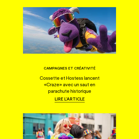
CAMPAGNES ET CRÉATIVITÉ
Cossette et Hostess lancent
«Craze» avec un saut en
parachute historique
LIRE L'ARTICLE