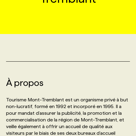
MARKETING ET COMMUNICATION
NOUVEAUX MANDATS
AFFICHEZ UN POSTE / TARIFS
CANDIDAT
BULLETIN RECRUTEMENT
NOS CONFÉRENCES
FORMATIONS
WEB & MÉDIAS SOCIAUX
VOIR LES OFFRES
AFFAIRES DE L'INDUSTRIE
CONSULTER LA CVTHÈQUE
INFOLETTRE PUBLICITÉ
FAQ
NOS FORMATIONS EN LIGNE
CHASSE DE TÊTE
MARKETING DURABLE
PROFIL CANDIDAT
INITIATIVES NUMÉRIQUES
PROFIL ENTREPRISE
ANNONCEZ AVEC NOUS
ANNONCEZ AVEC NOUS
NOS PARCOURS DE FORMATIONS
SERVICE DE CHASSE DE TÊTE
GEO/SEO
PRIX ET DISTINCTIONS
FAQ
FORMATIONS PERSONNALISÉES
NOS TARIFS
À propos
ÉVÉNEMENTIEL
TENDANCES
ANNONCEZ AVEC NOUS
NOS FORMATEUR‧RICES
NOS EXPERTISES
Tourisme Mont-Tremblant est un organisme privé à but
non-lucratif, formé en 1992 et incorporé en 1995. Il a
NOS AUTEUR‧RICES
POURQUOI CHOISIR NOS FORMATIONS
FAQ
pour mandat d’assurer la publicité, la promotion et la
commercialisation de la région de Mont-Tremblant, et
veille également à offrir un accueil de qualité aux
NOS TARIFS
ANNONCEZ AVEC NOUS
visiteurs par le biais de ses deux bureaux d’accueil