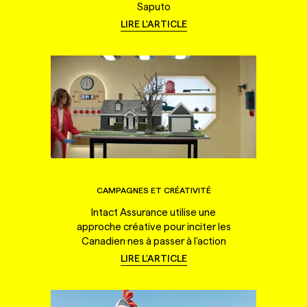
Saputo
LIRE L'ARTICLE
CAMPAGNES ET CRÉATIVITÉ
Intact Assurance utilise une
approche créative pour inciter les
Canadien·nes à passer à l'action
LIRE L'ARTICLE