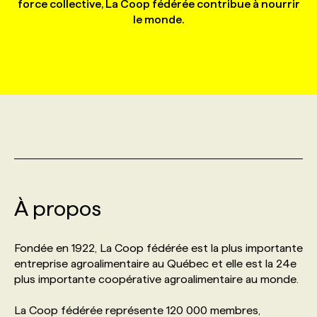
force collective, La Coop fédérée contribue à nourrir
le monde.
MARKETING ET COMMUNICATION
NOUVEAUX MANDATS
AFFICHEZ UN POSTE / TARIFS
CANDIDAT
BULLETIN RECRUTEMENT
NOS CONFÉRENCES
FORMATIONS
WEB & MÉDIAS SOCIAUX
VOIR LES OFFRES
AFFAIRES DE L'INDUSTRIE
CONSULTER LA CVTHÈQUE
INFOLETTRE PUBLICITÉ
FAQ
NOS FORMATIONS EN LIGNE
CHASSE DE TÊTE
MARKETING DURABLE
PROFIL CANDIDAT
INITIATIVES NUMÉRIQUES
PROFIL ENTREPRISE
ANNONCEZ AVEC NOUS
ANNONCEZ AVEC NOUS
NOS PARCOURS DE FORMATIONS
SERVICE DE CHASSE DE TÊTE
GEO/SEO
PRIX ET DISTINCTIONS
FAQ
FORMATIONS PERSONNALISÉES
NOS TARIFS
À propos
ÉVÉNEMENTIEL
TENDANCES
ANNONCEZ AVEC NOUS
NOS FORMATEUR‧RICES
NOS EXPERTISES
Fondée en 1922, La Coop fédérée est la plus importante
NOS AUTEUR‧RICES
POURQUOI CHOISIR NOS FORMATIONS
FAQ
entreprise agroalimentaire au Québec et elle est la 24e
plus importante coopérative agroalimentaire au monde.
NOS TARIFS
ANNONCEZ AVEC NOUS
La Coop fédérée représente 120 000 membres,