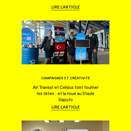
LIRE L'ARTICLE
CAMPAGNES ET CRÉATIVITÉ
Air Transat et Celsius font tourner
les têtes... et la roue au Stade
Saputo
LIRE L'ARTICLE