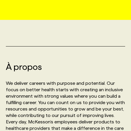
MARKETING ET COMMUNICATION
NOUVEAUX MANDATS
AFFICHEZ UN POSTE / TARIFS
CANDIDAT
BULLETIN RECRUTEMENT
NOS CONFÉRENCES
FORMATIONS
WEB & MÉDIAS SOCIAUX
VOIR LES OFFRES
AFFAIRES DE L'INDUSTRIE
CONSULTER LA CVTHÈQUE
INFOLETTRE PUBLICITÉ
FAQ
NOS FORMATIONS EN LIGNE
CHASSE DE TÊTE
MARKETING DURABLE
PROFIL CANDIDAT
INITIATIVES NUMÉRIQUES
PROFIL ENTREPRISE
ANNONCEZ AVEC NOUS
ANNONCEZ AVEC NOUS
NOS PARCOURS DE FORMATIONS
SERVICE DE CHASSE DE TÊTE
À propos
GEO/SEO
PRIX ET DISTINCTIONS
FAQ
FORMATIONS PERSONNALISÉES
NOS TARIFS
We deliver careers with purpose and potential. Our
ÉVÉNEMENTIEL
TENDANCES
ANNONCEZ AVEC NOUS
focus on better health starts with creating an inclusive
NOS FORMATEUR‧RICES
NOS EXPERTISES
environment with strong values where you can build a
fulfilling career. You can count on us to provide you with
NOS AUTEUR‧RICES
POURQUOI CHOISIR NOS FORMATIONS
FAQ
resources and opportunities to grow and be your best,
while contributing to our pursuit of improving lives.
Every day, McKesson’s employees deliver products to
NOS TARIFS
ANNONCEZ AVEC NOUS
healthcare providers that make a difference in the care