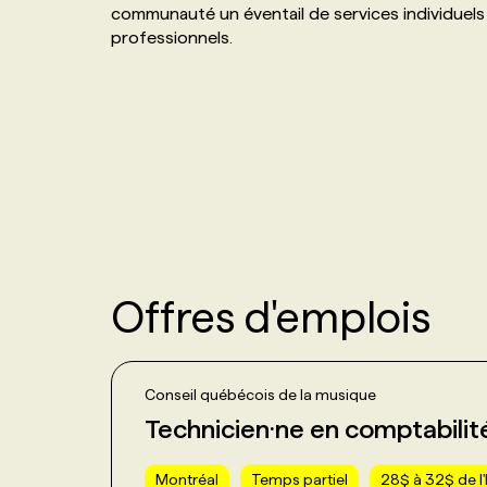
communauté un éventail de services individuels 
NOS TARIFS
ANNONCEZ AVEC NOUS
professionnels.
PROGRAMMES DE SUBVENTIONS
FAQ
ANNONCEZ AVEC NOUS
Offres d'emplois
Conseil québécois de la musique
Technicien·ne en comptabilit
Montréal
Temps partiel
28$ à 32$ de l