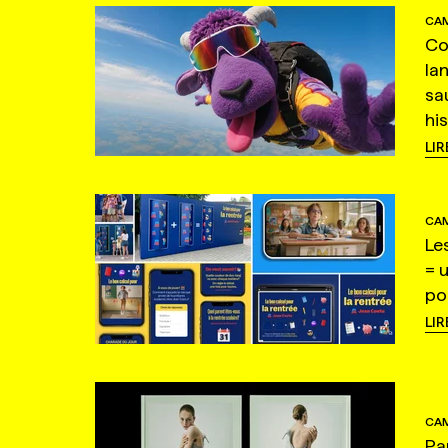
CAM
Co
la
sa
hi
LIR
CAM
Le
= 
po
LIR
CAM
Pa