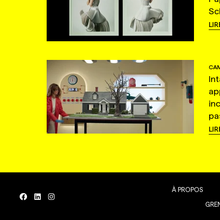
Sc
LIR
CAM
In
ap
in
pas
LIR
À PROPOS
GREN