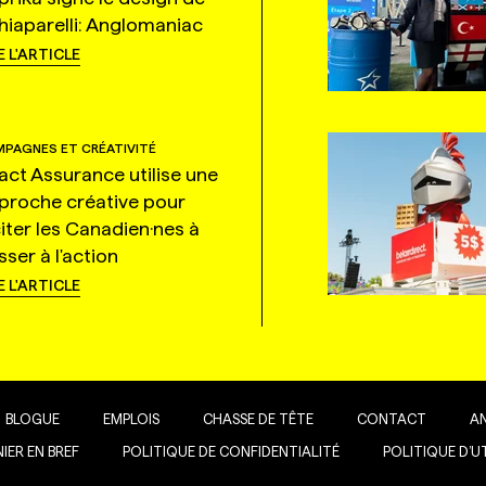
hiaparelli: Anglomaniac
E L'ARTICLE
PAGNES ET CRÉATIVITÉ
tact Assurance utilise une
proche créative pour
citer les Canadien·nes à
ser à l'action
E L'ARTICLE
BLOGUE
EMPLOIS
CHASSE DE TÊTE
CONTACT
A
IER EN BREF
POLITIQUE DE CONFIDENTIALITÉ
POLITIQUE D’U