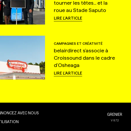
tourner les têtes... et la
roue au Stade Saputo
LIRE L'ARTICLE
CAMPAGNES ET CRÉATIVITÉ
belairdirect s'associe à
Croissound dans le cadre
d'Osheaga
LIRE L'ARTICLE
NNONCEZ AVEC NOUS
GRENIER
V
8.7.2
TILISATION