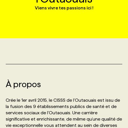
Viens vivre tes passions ici !
MARKETING ET COMMUNICATION
NOUVEAUX MANDATS
AFFICHEZ UN POSTE / TARIFS
CANDIDAT
BULLETIN RECRUTEMENT
NOS CONFÉRENCES
FORMATIONS
WEB & MÉDIAS SOCIAUX
VOIR LES OFFRES
AFFAIRES DE L'INDUSTRIE
CONSULTER LA CVTHÈQUE
INFOLETTRE PUBLICITÉ
FAQ
NOS FORMATIONS EN LIGNE
CHASSE DE TÊTE
MARKETING DURABLE
PROFIL CANDIDAT
INITIATIVES NUMÉRIQUES
PROFIL ENTREPRISE
ANNONCEZ AVEC NOUS
ANNONCEZ AVEC NOUS
NOS PARCOURS DE FORMATIONS
SERVICE DE CHASSE DE TÊTE
GEO/SEO
PRIX ET DISTINCTIONS
FAQ
FORMATIONS PERSONNALISÉES
NOS TARIFS
À propos
ÉVÉNEMENTIEL
TENDANCES
ANNONCEZ AVEC NOUS
NOS FORMATEUR‧RICES
NOS EXPERTISES
Crée le 1er avril 2015, le CISSS de l'Outaouais est issu de
NOS AUTEUR‧RICES
POURQUOI CHOISIR NOS FORMATIONS
FAQ
la fusion des 9 établissements publics de santé et de
services sociaux de l'Outaouais. Une carrière
significative et enrichissante, de même qu’une qualité de
NOS TARIFS
ANNONCEZ AVEC NOUS
vie exceptionnelle vous attendent au sein de diverses