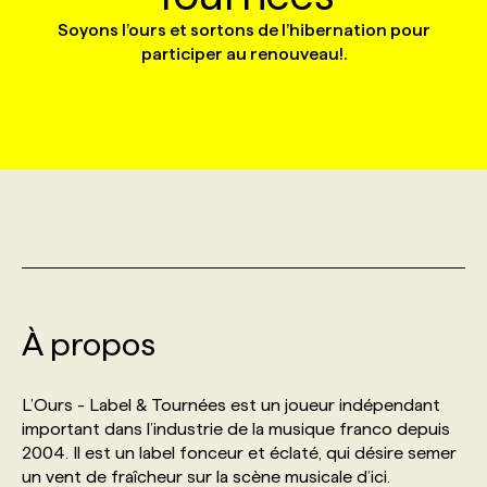
Soyons l’ours et sortons de l’hibernation pour
participer au renouveau!.
MARKETING ET COMMUNICATION
NOUVEAUX MANDATS
AFFICHEZ UN POSTE / TARIFS
CANDIDAT
BULLETIN RECRUTEMENT
NOS CONFÉRENCES
FORMATIONS
WEB & MÉDIAS SOCIAUX
VOIR LES OFFRES
AFFAIRES DE L'INDUSTRIE
CONSULTER LA CVTHÈQUE
INFOLETTRE PUBLICITÉ
FAQ
NOS FORMATIONS EN LIGNE
CHASSE DE TÊTE
MARKETING DURABLE
PROFIL CANDIDAT
INITIATIVES NUMÉRIQUES
PROFIL ENTREPRISE
ANNONCEZ AVEC NOUS
ANNONCEZ AVEC NOUS
NOS PARCOURS DE FORMATIONS
SERVICE DE CHASSE DE TÊTE
GEO/SEO
PRIX ET DISTINCTIONS
FAQ
FORMATIONS PERSONNALISÉES
NOS TARIFS
ÉVÉNEMENTIEL
TENDANCES
ANNONCEZ AVEC NOUS
NOS FORMATEUR‧RICES
NOS EXPERTISES
À propos
NOS AUTEUR‧RICES
POURQUOI CHOISIR NOS FORMATIONS
FAQ
L’Ours - Label & Tournées est un joueur indépendant
important dans l’industrie de la musique franco depuis
2004. Il est un label fonceur et éclaté, qui désire semer
NOS TARIFS
ANNONCEZ AVEC NOUS
un vent de fraîcheur sur la scène musicale d’ici.