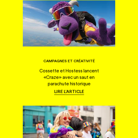
CAMPAGNES ET CRÉATIVITÉ
Cossette et Hostess lancent
«Craze» avec un saut en
parachute historique
LIRE L'ARTICLE