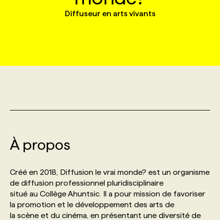
Diffuseur en arts vivants
MARKETING ET COMMUNICATION
NOUVEAUX MANDATS
AFFICHEZ UN POSTE / TARIFS
CANDIDAT
BULLETIN RECRUTEMENT
NOS CONFÉRENCES
FORMATIONS
WEB & MÉDIAS SOCIAUX
VOIR LES OFFRES
AFFAIRES DE L'INDUSTRIE
CONSULTER LA CVTHÈQUE
INFOLETTRE PUBLICITÉ
FAQ
NOS FORMATIONS EN LIGNE
CHASSE DE TÊTE
MARKETING DURABLE
PROFIL CANDIDAT
INITIATIVES NUMÉRIQUES
PROFIL ENTREPRISE
ANNONCEZ AVEC NOUS
ANNONCEZ AVEC NOUS
NOS PARCOURS DE FORMATIONS
SERVICE DE CHASSE DE TÊTE
GEO/SEO
PRIX ET DISTINCTIONS
FAQ
FORMATIONS PERSONNALISÉES
NOS TARIFS
À propos
ÉVÉNEMENTIEL
TENDANCES
ANNONCEZ AVEC NOUS
NOS FORMATEUR‧RICES
NOS EXPERTISES
Créé en 2018, Diffusion le vrai monde? est un organisme
NOS AUTEUR‧RICES
POURQUOI CHOISIR NOS FORMATIONS
FAQ
de diffusion professionnel pluridisciplinaire
situé au Collège Ahuntsic. Il a pour mission de favoriser
la promotion et le développement des arts de
NOS TARIFS
ANNONCEZ AVEC NOUS
la scène et du cinéma, en présentant une diversité de