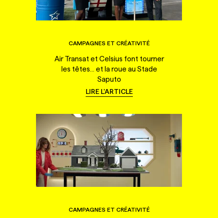
CAMPAGNES ET CRÉATIVITÉ
Air Transat et Celsius font tourner
les têtes... et la roue au Stade
Saputo
LIRE L'ARTICLE
CAMPAGNES ET CRÉATIVITÉ