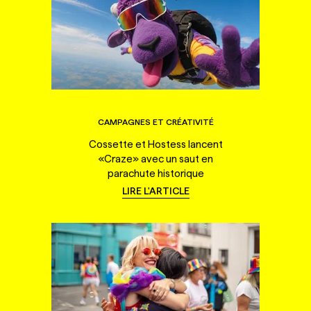
CAMPAGNES ET CRÉATIVITÉ
Cossette et Hostess lancent
«Craze» avec un saut en
parachute historique
LIRE L'ARTICLE