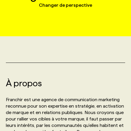
Changer de perspective
MARKETING ET COMMUNICATION
NOUVEAUX MANDATS
AFFICHEZ UN POSTE / TARIFS
CANDIDAT
BULLETIN RECRUTEMENT
NOS CONFÉRENCES
FORMATIONS
WEB & MÉDIAS SOCIAUX
VOIR LES OFFRES
AFFAIRES DE L'INDUSTRIE
CONSULTER LA CVTHÈQUE
INFOLETTRE PUBLICITÉ
FAQ
NOS FORMATIONS EN LIGNE
CHASSE DE TÊTE
MARKETING DURABLE
PROFIL CANDIDAT
INITIATIVES NUMÉRIQUES
PROFIL ENTREPRISE
ANNONCEZ AVEC NOUS
ANNONCEZ AVEC NOUS
NOS PARCOURS DE FORMATIONS
SERVICE DE CHASSE DE TÊTE
GEO/SEO
PRIX ET DISTINCTIONS
FAQ
FORMATIONS PERSONNALISÉES
NOS TARIFS
À propos
ÉVÉNEMENTIEL
TENDANCES
ANNONCEZ AVEC NOUS
NOS FORMATEUR‧RICES
NOS EXPERTISES
Franchir est une agence de communication marketing
reconnue pour son expertise en stratégie, en activation
NOS AUTEUR‧RICES
POURQUOI CHOISIR NOS FORMATIONS
FAQ
de marque et en relations publiques. Nous croyons que
pour rallier vos cibles à votre marque, il faut passer par
leurs intérêts, par les communautés qu'elles habitent et
NOS TARIFS
ANNONCEZ AVEC NOUS