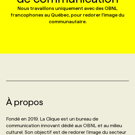
Nous travaillons uniquement avec des OBNL
francophones au Québec, pour redorer l'image du
MARKETING ET COMMUNICATION
NOUVEAUX MANDATS
AFFICHEZ UN POSTE / TARIFS
CANDIDAT
BULLETIN RECRUTEMENT
NOS CONFÉRENCES
FORMATIONS
communautaire.
WEB & MÉDIAS SOCIAUX
VOIR LES OFFRES
AFFAIRES DE L'INDUSTRIE
CONSULTER LA CVTHÈQUE
INFOLETTRE PUBLICITÉ
FAQ
NOS FORMATIONS EN LIGNE
CHASSE DE TÊTE
MARKETING DURABLE
PROFIL CANDIDAT
INITIATIVES NUMÉRIQUES
PROFIL ENTREPRISE
ANNONCEZ AVEC NOUS
ANNONCEZ AVEC NOUS
NOS PARCOURS DE FORMATIONS
SERVICE DE CHASSE DE TÊTE
GEO/SEO
PRIX ET DISTINCTIONS
FAQ
FORMATIONS PERSONNALISÉES
NOS TARIFS
ÉVÉNEMENTIEL
TENDANCES
ANNONCEZ AVEC NOUS
NOS FORMATEUR‧RICES
NOS EXPERTISES
À propos
NOS AUTEUR‧RICES
POURQUOI CHOISIR NOS FORMATIONS
FAQ
Fondé en 2019, La Clique est un bureau de
communication innovant dédié aux OBNL et au milieu
NOS TARIFS
ANNONCEZ AVEC NOUS
culturel. Son objectif est de redorer l’image du secteur