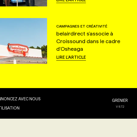
CAMPAGNES ET CRÉATIVITÉ
belairdirect s'associe à
Croissound dans le cadre
d'Osheaga
LIRE L'ARTICLE
NNONCEZ AVEC NOUS
GRENIER
V
8.7.2
TILISATION