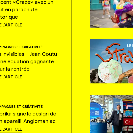
ncent «Craze» avec un
ut en parachute
storique
E L'ARTICLE
PAGNES ET CRÉATIVITÉ
s Invisibles + Jean Coutu
une équation gagnante
ur la rentrée
E L'ARTICLE
PAGNES ET CRÉATIVITÉ
prika signe le design de
hiaparelli: Anglomaniac
E L'ARTICLE