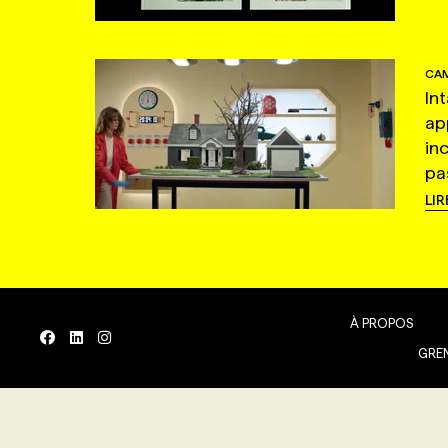
CAM
In
ap
in
pas
LIR
À PROPOS
GREN