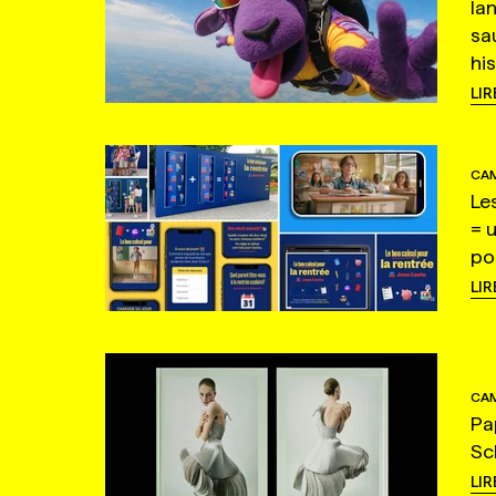
la
sa
hi
LIR
CAM
Le
= 
po
LIR
CAM
Pa
Sc
LIR