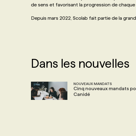
de sens et favorisant la progression de chaque 
NOS TARIFS
ANNONCEZ AVEC NOUS
Depuis mars 2022, Scolab fait partie de la grand
PROGRAMMES DE SUBVENTIONS
FAQ
Dans les nouvelles
ANNONCEZ AVEC NOUS
NOUVEAUX MANDATS
Cinq nouveaux mandats po
Canidé