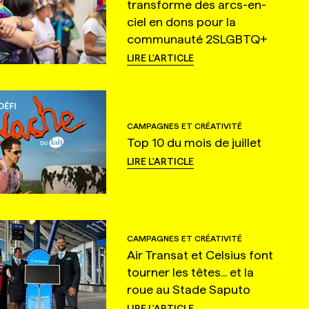
transforme des arcs-en-
ciel en dons pour la
communauté 2SLGBTQ+
LIRE L'ARTICLE
CAMPAGNES ET CRÉATIVITÉ
Top 10 du mois de juillet
LIRE L'ARTICLE
CAMPAGNES ET CRÉATIVITÉ
Air Transat et Celsius font
tourner les têtes... et la
roue au Stade Saputo
LIRE L'ARTICLE