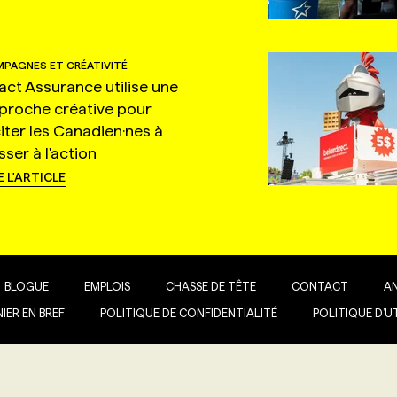
PAGNES ET CRÉATIVITÉ
tact Assurance utilise une
proche créative pour
citer les Canadien·nes à
ser à l'action
E L'ARTICLE
BLOGUE
EMPLOIS
CHASSE DE TÊTE
CONTACT
A
IER EN BREF
POLITIQUE DE CONFIDENTIALITÉ
POLITIQUE D’U