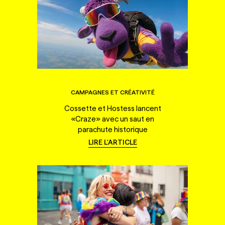
CAMPAGNES ET CRÉATIVITÉ
Cossette et Hostess lancent
«Craze» avec un saut en
parachute historique
LIRE L'ARTICLE