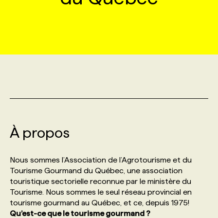
MARKETING ET COMMUNICATION
NOUVEAUX MANDATS
AFFICHEZ UN POSTE / TARIFS
CANDIDAT
BULLETIN RECRUTEMENT
NOS CONFÉRENCES
FORMATIONS
WEB & MÉDIAS SOCIAUX
VOIR LES OFFRES
AFFAIRES DE L'INDUSTRIE
CONSULTER LA CVTHÈQUE
INFOLETTRE PUBLICITÉ
FAQ
NOS FORMATIONS EN LIGNE
CHASSE DE TÊTE
MARKETING DURABLE
PROFIL CANDIDAT
INITIATIVES NUMÉRIQUES
PROFIL ENTREPRISE
ANNONCEZ AVEC NOUS
ANNONCEZ AVEC NOUS
NOS PARCOURS DE FORMATIONS
SERVICE DE CHASSE DE TÊTE
GEO/SEO
PRIX ET DISTINCTIONS
FAQ
FORMATIONS PERSONNALISÉES
NOS TARIFS
À propos
ÉVÉNEMENTIEL
TENDANCES
ANNONCEZ AVEC NOUS
NOS FORMATEUR‧RICES
NOS EXPERTISES
Nous sommes l’Association de l’Agrotourisme et du
Tourisme Gourmand du Québec, une association
NOS AUTEUR‧RICES
POURQUOI CHOISIR NOS FORMATIONS
FAQ
touristique sectorielle reconnue par le ministère du
Tourisme. Nous sommes le seul réseau provincial en
tourisme gourmand au Québec, et ce, depuis 1975!
NOS TARIFS
ANNONCEZ AVEC NOUS
Qu’est-ce que le tourisme gourmand ?