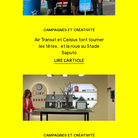
CAMPAGNES ET CRÉATIVITÉ
Air Transat et Celsius font tourner
les têtes... et la roue au Stade
Saputo
LIRE L'ARTICLE
CAMPAGNES ET CRÉATIVITÉ