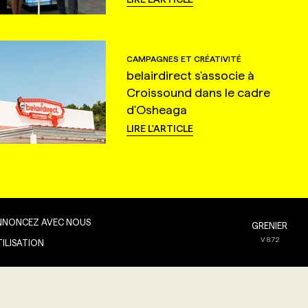
CAMPAGNES ET CRÉATIVITÉ
belairdirect s'associe à
Croissound dans le cadre
d'Osheaga
LIRE L'ARTICLE
NNONCEZ AVEC NOUS
GRENIER
V
8.7.2
TILISATION