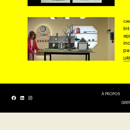
CAM
In
ap
in
pas
LIR
À PROPOS
GREN