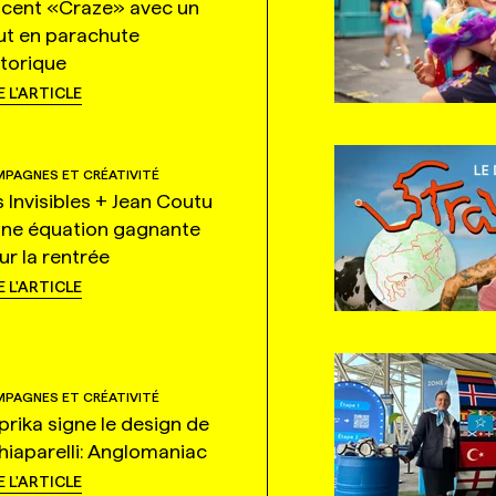
ncent «Craze» avec un
ut en parachute
storique
E L'ARTICLE
PAGNES ET CRÉATIVITÉ
s Invisibles + Jean Coutu
une équation gagnante
ur la rentrée
E L'ARTICLE
PAGNES ET CRÉATIVITÉ
prika signe le design de
hiaparelli: Anglomaniac
E L'ARTICLE