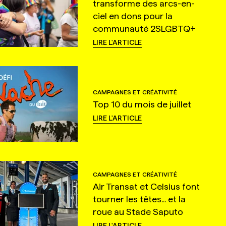
transforme des arcs-en-
ciel en dons pour la
communauté 2SLGBTQ+
LIRE L'ARTICLE
CAMPAGNES ET CRÉATIVITÉ
Top 10 du mois de juillet
LIRE L'ARTICLE
CAMPAGNES ET CRÉATIVITÉ
Air Transat et Celsius font
tourner les têtes... et la
roue au Stade Saputo
LIRE L'ARTICLE