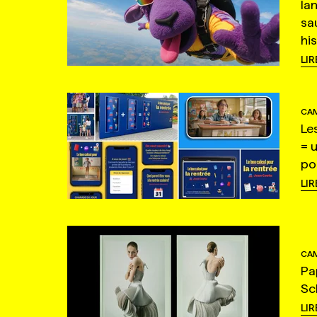
la
sa
hi
LIR
CAM
Le
= 
po
LIR
CAM
Pa
Sc
LIR