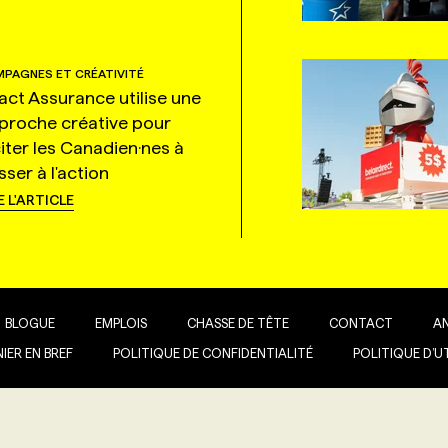
PAGNES ET CRÉATIVITÉ
tact Assurance utilise une
proche créative pour
citer les Canadien·nes à
ser à l'action
E L'ARTICLE
BLOGUE
EMPLOIS
CHASSE DE TÊTE
CONTACT
A
IER EN BREF
POLITIQUE DE CONFIDENTIALITÉ
POLITIQUE D’U