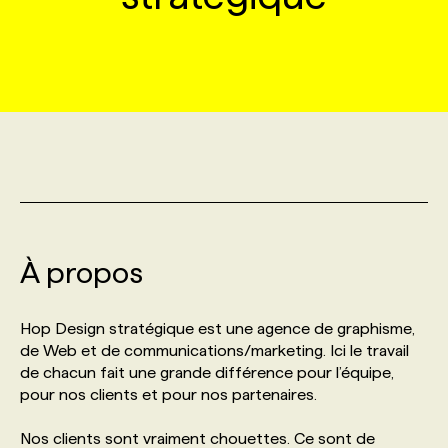
MARKETING ET COMMUNICATION
NOUVEAUX MANDATS
AFFICHEZ UN POSTE / TARIFS
CANDIDAT
BULLETIN RECRUTEMENT
NOS CONFÉRENCES
FORMATIONS
WEB & MÉDIAS SOCIAUX
VOIR LES OFFRES
AFFAIRES DE L'INDUSTRIE
CONSULTER LA CVTHÈQUE
INFOLETTRE PUBLICITÉ
FAQ
NOS FORMATIONS EN LIGNE
CHASSE DE TÊTE
MARKETING DURABLE
PROFIL CANDIDAT
INITIATIVES NUMÉRIQUES
PROFIL ENTREPRISE
ANNONCEZ AVEC NOUS
ANNONCEZ AVEC NOUS
NOS PARCOURS DE FORMATIONS
SERVICE DE CHASSE DE TÊTE
GEO/SEO
PRIX ET DISTINCTIONS
FAQ
FORMATIONS PERSONNALISÉES
NOS TARIFS
À propos
ÉVÉNEMENTIEL
TENDANCES
ANNONCEZ AVEC NOUS
NOS FORMATEUR‧RICES
NOS EXPERTISES
Hop Design stratégique est une agence de graphisme,
de Web et de communications/marketing. Ici le travail
NOS AUTEUR‧RICES
POURQUOI CHOISIR NOS FORMATIONS
FAQ
de chacun fait une grande différence pour l’équipe,
pour nos clients et pour nos partenaires.
NOS TARIFS
ANNONCEZ AVEC NOUS
Nos clients sont vraiment chouettes. Ce sont de