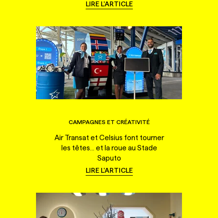
LIRE L'ARTICLE
CAMPAGNES ET CRÉATIVITÉ
Air Transat et Celsius font tourner
les têtes... et la roue au Stade
Saputo
LIRE L'ARTICLE