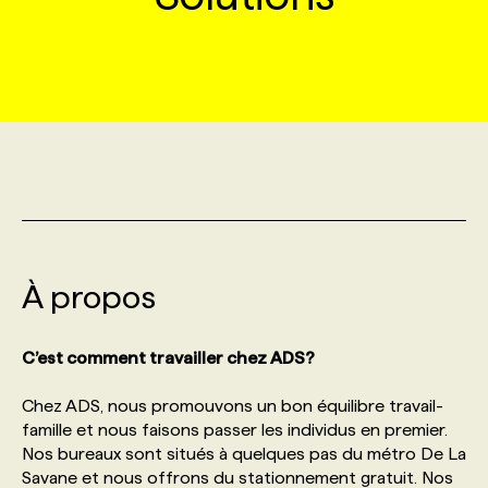
MARKETING ET COMMUNICATION
NOUVEAUX MANDATS
AFFICHEZ UN POSTE / TARIFS
CANDIDAT
BULLETIN RECRUTEMENT
NOS CONFÉRENCES
FORMATIONS
WEB & MÉDIAS SOCIAUX
VOIR LES OFFRES
AFFAIRES DE L'INDUSTRIE
CONSULTER LA CVTHÈQUE
INFOLETTRE PUBLICITÉ
FAQ
NOS FORMATIONS EN LIGNE
CHASSE DE TÊTE
MARKETING DURABLE
PROFIL CANDIDAT
INITIATIVES NUMÉRIQUES
PROFIL ENTREPRISE
ANNONCEZ AVEC NOUS
ANNONCEZ AVEC NOUS
NOS PARCOURS DE FORMATIONS
SERVICE DE CHASSE DE TÊTE
GEO/SEO
PRIX ET DISTINCTIONS
FAQ
FORMATIONS PERSONNALISÉES
NOS TARIFS
À propos
ÉVÉNEMENTIEL
TENDANCES
ANNONCEZ AVEC NOUS
NOS FORMATEUR‧RICES
NOS EXPERTISES
C’est comment travailler chez ADS?
NOS AUTEUR‧RICES
POURQUOI CHOISIR NOS FORMATIONS
FAQ
Chez ADS, nous promouvons un bon équilibre travail-
famille et nous faisons passer les individus en premier.
Nos bureaux sont situés à quelques pas du métro De La
NOS TARIFS
ANNONCEZ AVEC NOUS
Savane et nous offrons du stationnement gratuit. Nos