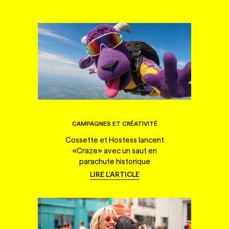
CAMPAGNES ET CRÉATIVITÉ
Cossette et Hostess lancent
«Craze» avec un saut en
parachute historique
LIRE L'ARTICLE