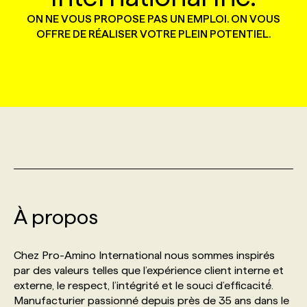
ON NE VOUS PROPOSE PAS UN EMPLOI. ON VOUS
OFFRE DE RÉALISER VOTRE PLEIN POTENTIEL.
MARKETING ET COMMUNICATION
NOUVEAUX MANDATS
AFFICHEZ UN POSTE / TARIFS
CANDIDAT
BULLETIN RECRUTEMENT
NOS CONFÉRENCES
FORMATIONS
WEB & MÉDIAS SOCIAUX
VOIR LES OFFRES
AFFAIRES DE L'INDUSTRIE
CONSULTER LA CVTHÈQUE
INFOLETTRE PUBLICITÉ
FAQ
NOS FORMATIONS EN LIGNE
CHASSE DE TÊTE
MARKETING DURABLE
PROFIL CANDIDAT
INITIATIVES NUMÉRIQUES
PROFIL ENTREPRISE
ANNONCEZ AVEC NOUS
ANNONCEZ AVEC NOUS
NOS PARCOURS DE FORMATIONS
SERVICE DE CHASSE DE TÊTE
GEO/SEO
PRIX ET DISTINCTIONS
FAQ
FORMATIONS PERSONNALISÉES
NOS TARIFS
ÉVÉNEMENTIEL
TENDANCES
ANNONCEZ AVEC NOUS
NOS FORMATEUR‧RICES
NOS EXPERTISES
À propos
NOS AUTEUR‧RICES
POURQUOI CHOISIR NOS FORMATIONS
FAQ
Chez Pro-Amino International nous sommes inspirés
par des valeurs telles que l’expérience client interne et
externe, le respect, l’intégrité et le souci d’efficacité́.
NOS TARIFS
ANNONCEZ AVEC NOUS
Manufacturier passionné depuis près de 35 ans dans le