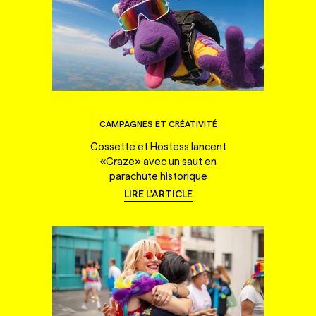
CAMPAGNES ET CRÉATIVITÉ
Cossette et Hostess lancent
«Craze» avec un saut en
parachute historique
LIRE L'ARTICLE