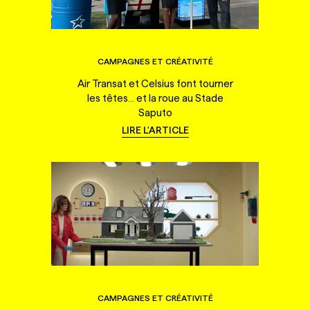
CAMPAGNES ET CRÉATIVITÉ
Air Transat et Celsius font tourner
les têtes... et la roue au Stade
Saputo
LIRE L'ARTICLE
CAMPAGNES ET CRÉATIVITÉ