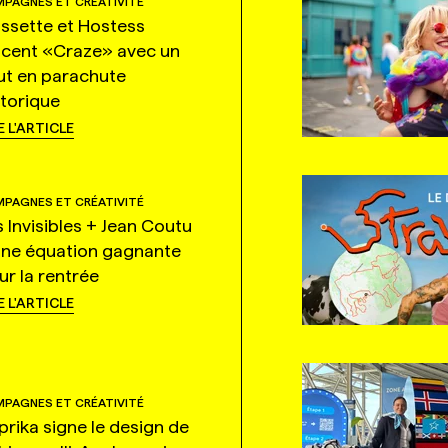
PAGNES ET CRÉATIVITÉ
ssette et Hostess
ncent «Craze» avec un
ut en parachute
storique
E L'ARTICLE
PAGNES ET CRÉATIVITÉ
s Invisibles + Jean Coutu
une équation gagnante
ur la rentrée
E L'ARTICLE
PAGNES ET CRÉATIVITÉ
prika signe le design de