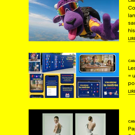
CAM
Co
la
sa
hi
LIR
CAM
Le
= 
po
LIR
CAM
Pa