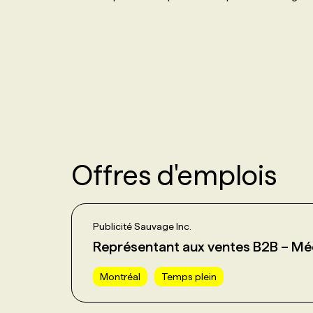
NOS TARIFS
ANNONCEZ AVEC NOUS
PROGRAMMES DE SUBVENTIONS
FAQ
ANNONCEZ AVEC NOUS
Offres d'emplois
Publicité Sauvage Inc.
Représentant aux ventes B2B – Médi
Montréal
Temps plein