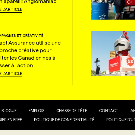
hiaparelli: Anglomaniac
E L'ARTICLE
PAGNES ET CRÉATIVITÉ
tact Assurance utilise une
proche créative pour
citer les Canadien·nes à
ser à l'action
E L'ARTICLE
BLOGUE
EMPLOIS
CHASSE DE TÊTE
CONTACT
A
IER EN BREF
POLITIQUE DE CONFIDENTIALITÉ
POLITIQUE D’U