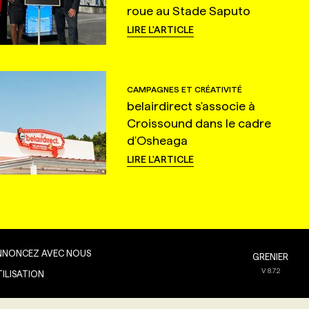
roue au Stade Saputo
LIRE L'ARTICLE
CAMPAGNES ET CRÉATIVITÉ
belairdirect s'associe à
Croissound dans le cadre
d'Osheaga
LIRE L'ARTICLE
NNONCEZ AVEC NOUS
GRENIER
V
8.7.2
TILISATION