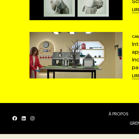
Sc
LIR
CAM
In
ap
in
pas
LIR
À PROPOS
GREN