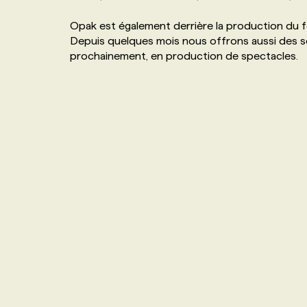
NOS TARIFS
ANNONCEZ AVEC NOUS
Opak est également derrière la production du fe
Depuis quelques mois nous offrons aussi des se
prochainement, en production de spectacles.
PROGRAMMES DE SUBVENTIONS
FAQ
ANNONCEZ AVEC NOUS