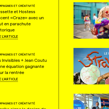
PAGNES ET CRÉATIVITÉ
ssette et Hostess
ncent «Craze» avec un
ut en parachute
storique
E L'ARTICLE
PAGNES ET CRÉATIVITÉ
s Invisibles + Jean Coutu
une équation gagnante
ur la rentrée
E L'ARTICLE
PAGNES ET CRÉATIVITÉ