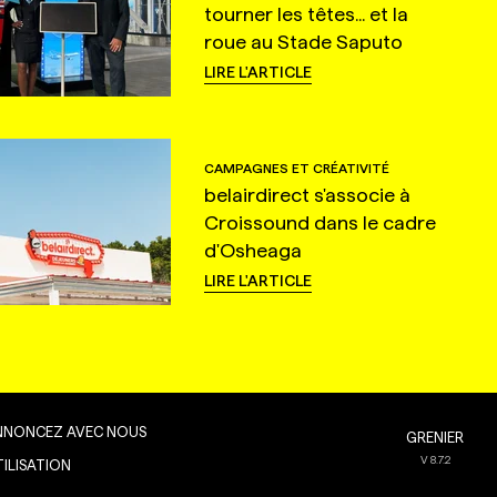
tourner les têtes... et la
roue au Stade Saputo
LIRE L'ARTICLE
CAMPAGNES ET CRÉATIVITÉ
belairdirect s'associe à
Croissound dans le cadre
d'Osheaga
LIRE L'ARTICLE
NNONCEZ AVEC NOUS
GRENIER
V
8.7.2
TILISATION