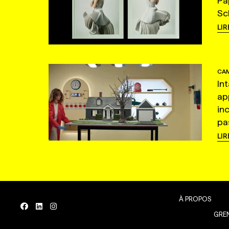
Pa
Sc
LIR
CAM
In
ap
in
pas
LIR
À PROPOS
GREN