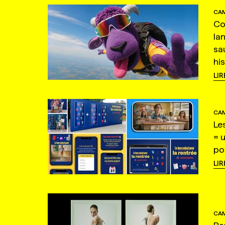
CAM
Co
la
sa
hi
LIR
CAM
Le
= 
po
LIR
CAM