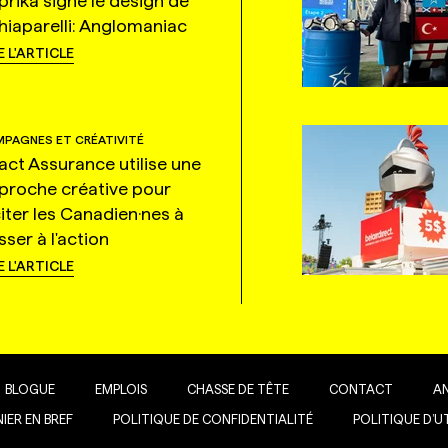
prika signe le design de
hiaparelli: Anglomaniac
E L'ARTICLE
PAGNES ET CRÉATIVITÉ
tact Assurance utilise une
proche créative pour
citer les Canadien·nes à
ser à l'action
E L'ARTICLE
BLOGUE
EMPLOIS
CHASSE DE TÊTE
CONTACT
A
IER EN BREF
POLITIQUE DE CONFIDENTIALITÉ
POLITIQUE D’U