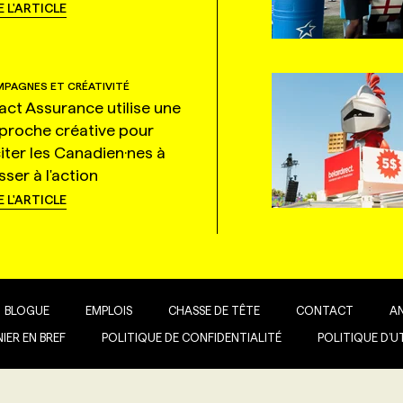
E L'ARTICLE
PAGNES ET CRÉATIVITÉ
tact Assurance utilise une
proche créative pour
citer les Canadien·nes à
ser à l'action
E L'ARTICLE
BLOGUE
EMPLOIS
CHASSE DE TÊTE
CONTACT
A
IER EN BREF
POLITIQUE DE CONFIDENTIALITÉ
POLITIQUE D’U