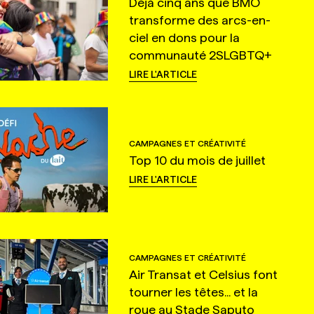
Déjà cinq ans que BMO
transforme des arcs-en-
ciel en dons pour la
communauté 2SLGBTQ+
LIRE L'ARTICLE
CAMPAGNES ET CRÉATIVITÉ
Top 10 du mois de juillet
LIRE L'ARTICLE
CAMPAGNES ET CRÉATIVITÉ
Air Transat et Celsius font
tourner les têtes... et la
roue au Stade Saputo