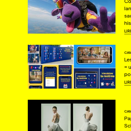
Co
la
sa
hi
LIR
CAM
Le
= 
po
LIR
CAM
Pa
Sc