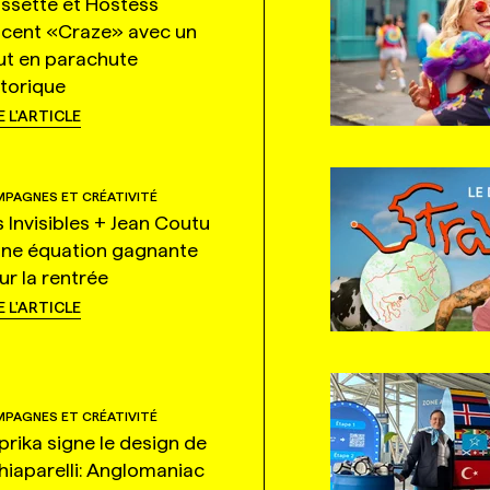
ssette et Hostess
ncent «Craze» avec un
ut en parachute
storique
E L'ARTICLE
PAGNES ET CRÉATIVITÉ
s Invisibles + Jean Coutu
une équation gagnante
ur la rentrée
E L'ARTICLE
PAGNES ET CRÉATIVITÉ
prika signe le design de
hiaparelli: Anglomaniac