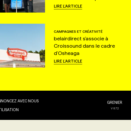
LIRE L'ARTICLE
CAMPAGNES ET CRÉATIVITÉ
belairdirect s'associe à
Croissound dans le cadre
d'Osheaga
LIRE L'ARTICLE
NNONCEZ AVEC NOUS
GRENIER
V
8.7.2
TILISATION