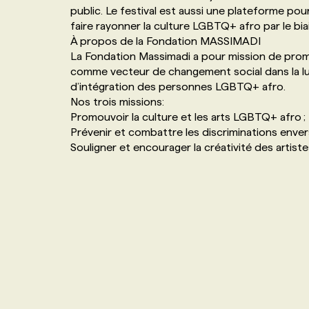
public. Le festival est aussi une plateforme po
NOS TARIFS
ANNONCEZ AVEC NOUS
faire rayonner la culture LGBTQ+ afro par le bia
À propos de la Fondation MASSIMADI
La Fondation Massimadi a pour mission de prom
PROGRAMMES DE SUBVENTIONS
comme vecteur de changement social dans la lu
d’intégration des personnes LGBTQ+ afro.
Nos trois missions:
FAQ
Promouvoir la culture et les arts LGBTQ+ afro ;
Prévenir et combattre les discriminations env
ANNONCEZ AVEC NOUS
Souligner et encourager la créativité des art