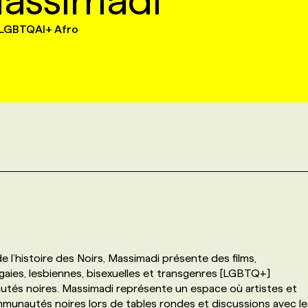
Massimadi
ts LGBTQAI+ Afro
e l’histoire des Noirs, Massimadi présente des films,
aies, lesbiennes, bisexuelles et transgenres [LGBTQ+]
és noires. Massimadi représente un espace où artistes et
ommunautés noires lors de tables rondes et discussions avec le