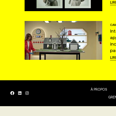
LIR
CAM
In
ap
in
pas
LIR
À PROPOS
GREN