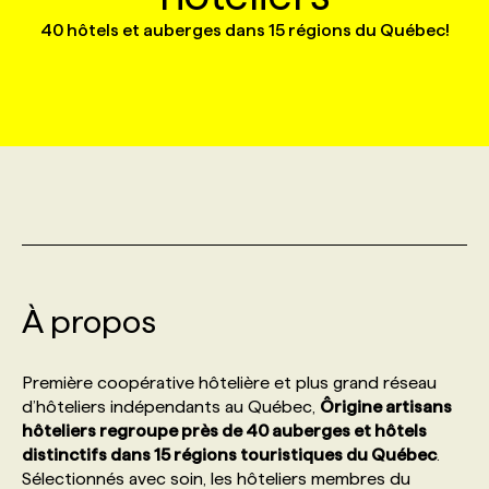
40 hôtels et auberges dans 15 régions du Québec!
MARKETING ET COMMUNICATION
NOUVEAUX MANDATS
AFFICHEZ UN POSTE / TARIFS
CANDIDAT
BULLETIN RECRUTEMENT
NOS CONFÉRENCES
FORMATIONS
WEB & MÉDIAS SOCIAUX
VOIR LES OFFRES
AFFAIRES DE L'INDUSTRIE
CONSULTER LA CVTHÈQUE
INFOLETTRE PUBLICITÉ
FAQ
NOS FORMATIONS EN LIGNE
CHASSE DE TÊTE
MARKETING DURABLE
PROFIL CANDIDAT
INITIATIVES NUMÉRIQUES
PROFIL ENTREPRISE
ANNONCEZ AVEC NOUS
ANNONCEZ AVEC NOUS
NOS PARCOURS DE FORMATIONS
SERVICE DE CHASSE DE TÊTE
GEO/SEO
PRIX ET DISTINCTIONS
FAQ
FORMATIONS PERSONNALISÉES
NOS TARIFS
À propos
ÉVÉNEMENTIEL
TENDANCES
ANNONCEZ AVEC NOUS
NOS FORMATEUR‧RICES
NOS EXPERTISES
Première coopérative hôtelière et plus grand réseau
NOS AUTEUR‧RICES
POURQUOI CHOISIR NOS FORMATIONS
FAQ
d’hôteliers indépendants au Québec,
Ôrigine artisans
hôteliers regroupe près de 40 auberges et hôtels
distinctifs dans 15 régions touristiques du Québec
.
NOS TARIFS
ANNONCEZ AVEC NOUS
Sélectionnés avec soin, les hôteliers membres du