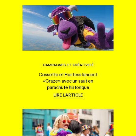
CAMPAGNES ET CRÉATIVITÉ
Cossette et Hostess lancent
«Craze» avec un saut en
parachute historique
LIRE L'ARTICLE