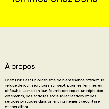
MARKETING ET COMMUNICATION
NOUVEAUX MANDATS
AFFICHEZ UN POSTE / TARIFS
CANDIDAT
BULLETIN RECRUTEMENT
NOS CONFÉRENCES
FORMATIONS
WEB & MÉDIAS SOCIAUX
VOIR LES OFFRES
AFFAIRES DE L'INDUSTRIE
CONSULTER LA CVTHÈQUE
INFOLETTRE PUBLICITÉ
FAQ
NOS FORMATIONS EN LIGNE
CHASSE DE TÊTE
MARKETING DURABLE
PROFIL CANDIDAT
INITIATIVES NUMÉRIQUES
PROFIL ENTREPRISE
ANNONCEZ AVEC NOUS
ANNONCEZ AVEC NOUS
NOS PARCOURS DE FORMATIONS
SERVICE DE CHASSE DE TÊTE
GEO/SEO
PRIX ET DISTINCTIONS
FAQ
FORMATIONS PERSONNALISÉES
NOS TARIFS
À propos
ÉVÉNEMENTIEL
TENDANCES
ANNONCEZ AVEC NOUS
NOS FORMATEUR‧RICES
NOS EXPERTISES
Chez Doris est un organisme de bienfaisance offrant un
refuge de jour, sept jours sur sept, pour les femmes en
NOS AUTEUR‧RICES
POURQUOI CHOISIR NOS FORMATIONS
FAQ
difficulté. La maison leur fournit des repas, un répit, des
vêtements, des activités sociaux-récréatives et des
services pratiques dans un environnement sécuritaire
NOS TARIFS
ANNONCEZ AVEC NOUS
et accueillant.