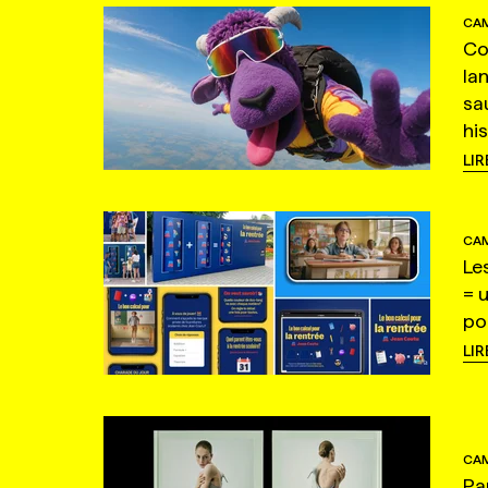
CAM
Co
la
sa
hi
LIR
CAM
Le
= 
po
LIR
CAM
Pa