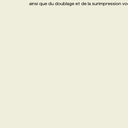
ainsi que du doublage et de la surimpression vo
NOS TARIFS
ANNONCEZ AVEC NOUS
PROGRAMMES DE SUBVENTIONS
FAQ
ANNONCEZ AVEC NOUS