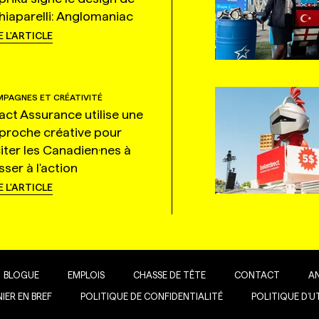
hiaparelli: Anglomaniac
E L'ARTICLE
PAGNES ET CRÉATIVITÉ
tact Assurance utilise une
proche créative pour
citer les Canadien·nes à
ser à l'action
E L'ARTICLE
BLOGUE
EMPLOIS
CHASSE DE TÊTE
CONTACT
A
IER EN BREF
POLITIQUE DE CONFIDENTIALITÉ
POLITIQUE D’U