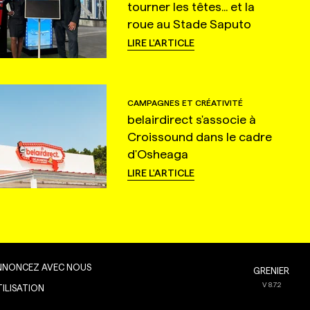
tourner les têtes... et la
roue au Stade Saputo
LIRE L'ARTICLE
CAMPAGNES ET CRÉATIVITÉ
belairdirect s'associe à
Croissound dans le cadre
d'Osheaga
LIRE L'ARTICLE
NNONCEZ AVEC NOUS
GRENIER
V
8.7.2
TILISATION