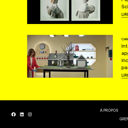
Sc
LIR
CAM
In
ap
in
pas
LIR
À PROPOS
GREN