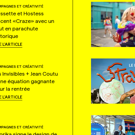
PAGNES ET CRÉATIVITÉ
ssette et Hostess
ncent «Craze» avec un
ut en parachute
storique
E L'ARTICLE
PAGNES ET CRÉATIVITÉ
s Invisibles + Jean Coutu
une équation gagnante
ur la rentrée
E L'ARTICLE
PAGNES ET CRÉATIVITÉ
prika signe le design de